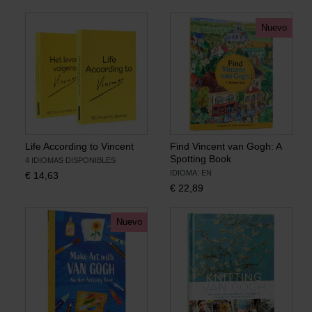
Nuevo
Libros
Lienzos y Láminas
Regalos
Life According to Vincent
Find Vincent van Gogh: A
Spotting Book
4 IDIOMAS DISPONIBLES
IDIOMA: EN
€
14,63
€
22,89
Nuevo