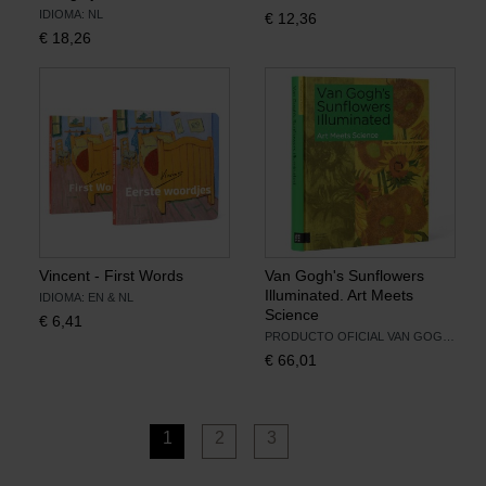
IDIOMA: NL
€
12,36
€
18,26
Vincent - First Words
Van Gogh's Sunflowers
Illuminated. Art Meets
IDIOMA: EN & NL
Science
€
6,41
PRODUCTO OFICIAL VAN GOGH MUSEUM
€
66,01
1
2
3