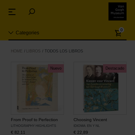
Skip
links
Menu
Jump
to
Numb
the
0
Categories
of
content
article
Jump
to
Nuevo
HOME
LIBROS
TODOS LOS LIBROS
the
ion
navigation
Joyas
Nuevo
Destacado
Moda
Para la casa
Hogar y Cocina
From Proof to Perfection
Choosing Vincent
LITHOGRAPHY HIGHLIGHTS
IDIOMA: EN Y NL
€
82,11
€
22,89
Ocio