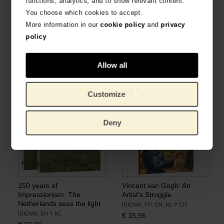
functions, analytics, and to show relevant content.
You choose which cookies to accept.
More information in our
cookie policy
and
privacy
policy
Troost voor bedroefde
Vincent van Gogh: A life in
harten
letters
Allow all
IDIOMA: NEERLANDÉS
IDIOMA: INGLÉS
€
25,23
€
18,30
Customize
Deny
150 years of
Vincent van Gogh: An
Impressionism. The
Artist's Struggle
Netherlands sees the light
IDIOMA: FR, EN, NL Y CN
IDIOMA: EN Y NL
€
15,55