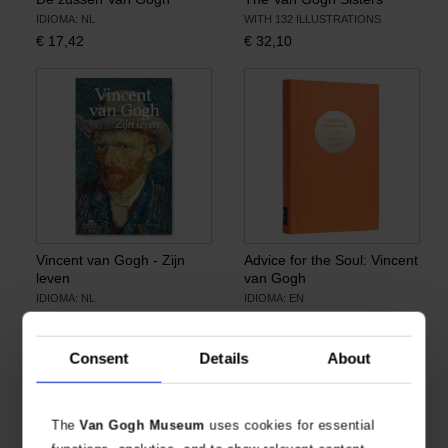
IDIOMA: NL
WITH 132 ILLUSTRATIONS
€
17,42
€
32,10
Vincent van Gogh - Zijn
Advice for the Soul: Vincent
leven
van Gogh
IDIOMA: NL
IDIOMA: EN
€
13,76
€
20,17
Consent
Details
About
The
Van Gogh Museum
uses cookies for essential