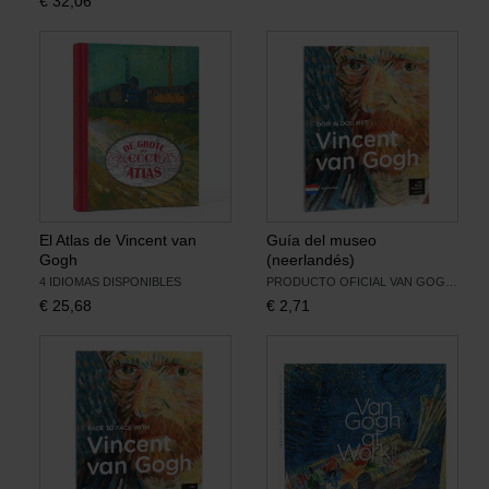
€
32,06
El Atlas de Vincent van
Guía del museo
Gogh
(neerlandés)
4 IDIOMAS DISPONIBLES
PRODUCTO OFICIAL VAN GOGH MUSEUM
€
25,68
€
2,71