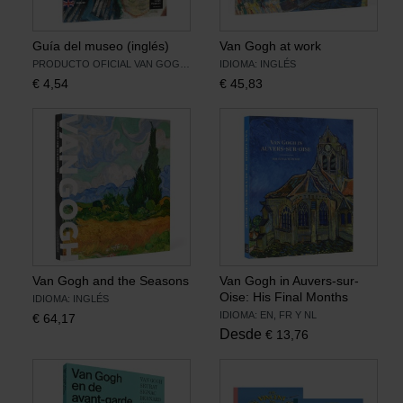
Guía del museo (inglés)
Van Gogh at work
PRODUCTO OFICIAL VAN GOGH MUSEUM
IDIOMA: INGLÉS
€
4,54
€
45,83
Van Gogh and the Seasons
Van Gogh in Auvers-sur-
Oise: His Final Months
IDIOMA: INGLÉS
IDIOMA: EN, FR Y NL
€
64,17
Desde
€
13,76