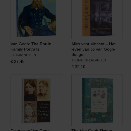
Van Gogh: The Roulin
Alles voor Vincent – Het
Family Portraits
leven van Jo van Gogh-
Bonger
IDIOMA: NL Y EN
IDIOMA: NEERLANDÉS
€
27,48
€
32,10
De zussen Van Gogh
The Van Gogh Sisters