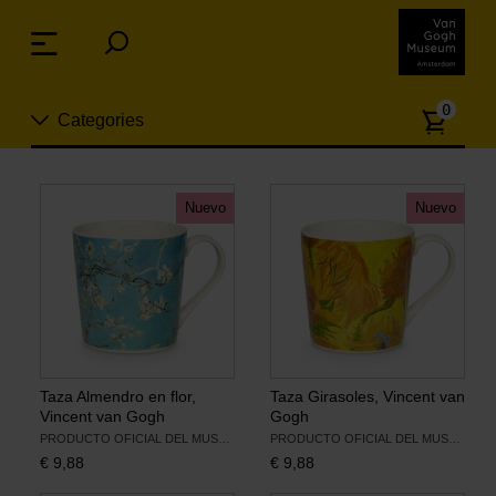
Skip
links
Menu
Jump
to
Numb
the
0
Categories
of
content
article
Jump
to
Nuevo
the
Nuevo
Nuevo
ion
navigation
Joyas
Moda
Para la casa
Taza Almendro en flor,
Taza Girasoles, Vincent van
Vincent van Gogh
Gogh
Hogar y Cocina
PRODUCTO OFICIAL DEL MUSEO VAN GOGH
PRODUCTO OFICIAL DEL MUSEO VAN GOGH
€
9,88
€
9,88
Ocio