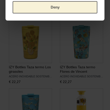
Van Gogh Museum
Van Gogh Museum
Deny
CERÁMICA SOSTENIBLE
CERÁMICA SOSTENIBLE
€
16,49
€
28,88
IZY Bottles Taza termo Los
IZY Bottles Taza termo
girasoles
Flores de Vincent
ACERO INOXIDABLE SOSTENIBLE
ACERO INOXIDABLE SOSTENIBLE
€
22,27
€
22,27