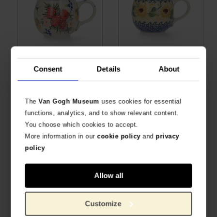
Taza Farmer 240 ml Flores
Taza Farmer 240 ml
Consent
Details
About
de Vincent, Bunzlau Castle
Girasoles, Bunzlau Castle x
x Van Gogh Museum
Van Gogh Museum
CERÁMICA SOSTENIBLE
CERÁMICA SOSTENIBLE
€
36,32
€
18,14
The
Van Gogh Museum
uses cookies for essential
functions, analytics, and to show relevant content.
You choose which cookies to accept.
More information in our
cookie policy
and
privacy
policy
Allow all
Customize
Taza recta 160 ml
Taza Tulip 330 ml
Girasoles, Bunzlau Castle x
Girasoles, Bunzlau Castle x