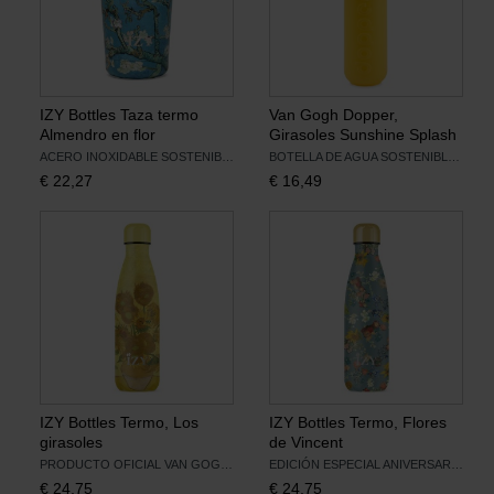
IZY Bottles Taza termo
Van Gogh Dopper,
Almendro en flor
Girasoles Sunshine Splash
ACERO INOXIDABLE SOSTENIBLE
BOTELLA DE AGUA SOSTENIBLE 450 ML
€
22,27
€
16,49
IZY Bottles Termo, Los
IZY Bottles Termo, Flores
girasoles
de Vincent
PRODUCTO OFICIAL VAN GOGH MUSEUM
EDICIÓN ESPECIAL ANIVERSARIO
€
24,75
€
24,75