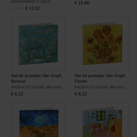
HECHA A MANO Y ÚNICA
€
15,66
Original price was:
, Current price is:
€
11,51
€
16,45
Libros
Lienzos y Láminas
Regalos
Set de postales Van Gogh,
Set de postales Van Gogh,
florecer
Flores
PRODUCTO OFICIAL VAN GOGH MUSEUM
PRODUCTO OFICIAL VAN GOGH MUSEUM
€
8,22
€
8,22