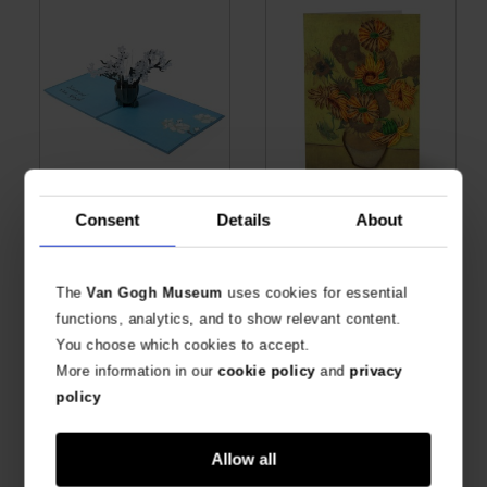
Van Gogh 3D pop-up card,
Origamo x Van Gogh
Consent
Details
About
Almendro en flor
Museum Tarjeta Filigrana
Los Girasoles
PRODUCTO OFICIAL VAN GOGH MUSEUM
HECHA A MANO Y ÚNICA
€
5,74
€
8,68
The
Van Gogh Museum
uses cookies for essential
functions, analytics, and to show relevant content.
Nuevo
You choose which cookies to accept.
More information in our
cookie policy
and
privacy
policy
Allow all