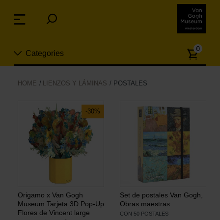
Skip
links
Menu
Jump
to
Numb
the
0
Categories
of
content
article
Jump
to
Nuevo
HOME
LIENZOS Y LÁMINAS
POSTALES
the
ion
navigation
Joyas
-30%
Moda
Para la casa
Hogar y Cocina
Origamo x Van Gogh
Set de postales Van Gogh,
Museum Tarjeta 3D Pop-Up
Obras maestras
Flores de Vincent large
CON 50 POSTALES
Ocio