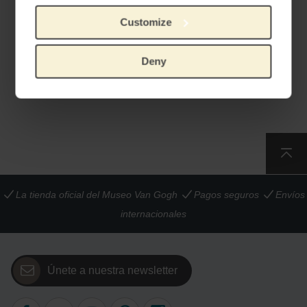
Customize
Origamo x Van Gogh
Caja regalo de tarjetas
Museum Tarjeta Filigrana
Flores de Van Gogh – 16
Almendro en flor
tarjetas
Deny
HECHA A MANO Y ÚNICA
16 TARJETAS PLEGADAS DE LUJO
€
8,68
€
12,36
La tienda oficial del Museo Van Gogh
Pagos seguros
Envíos
internacionales
Únete a nuestra newsletter