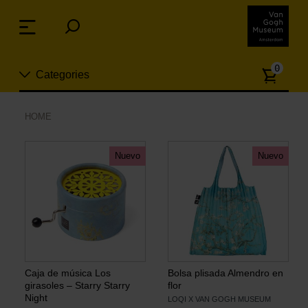
Skip
links
Menu
Jump
to
Numb
the
0
Categories
of
content
article
Jump
to
Nuevo
HOME
the
ion
navigation
Joyas
Nuevo
Nuevo
Moda
Para la casa
Hogar y Cocina
Caja de música Los
Bolsa plisada Almendro en
girasoles – Starry Starry
flor
Night
LOQI X VAN GOGH MUSEUM
Ocio