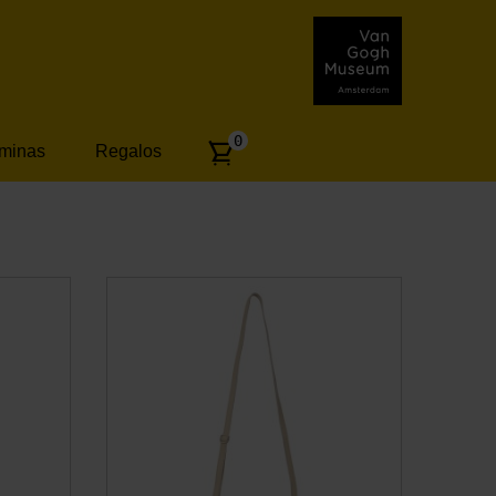
Number
0
áminas
Regalos
of
articles: