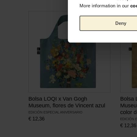
More information in our
co
Deny
Bolsa LOQI x Van Gogh
Bolsa 
Museum, flores de Vincent azul
Museum
color 
EDICIÓN ESPECIAL ANIVERSARIO
€
12,36
EDICIÓN 
€
12,36