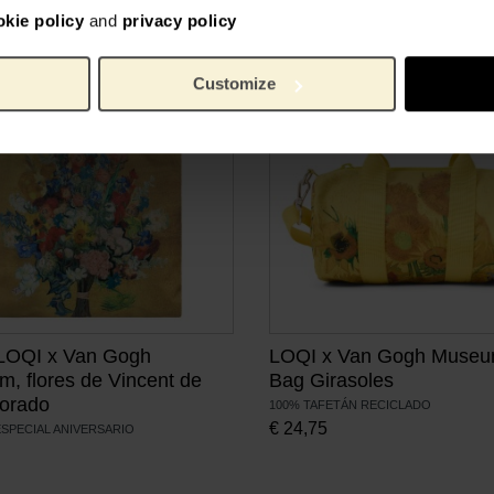
okie policy
and
privacy policy
Customize
LOQI x Van Gogh
LOQI x Van Gogh Museu
, flores de Vincent de
Bag Girasoles
dorado
100% TAFETÁN RECICLADO
€
24,75
ESPECIAL ANIVERSARIO