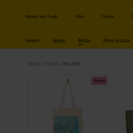
Skip
links
Header
Jump
Museo Van Gogh
Visit
Tienda
navigation
to
the
content
Nuevo
Joyas
Moda
Para la casa
Jump
to
the
navigation
HOME
MODA
BOLSOS
Nuevo