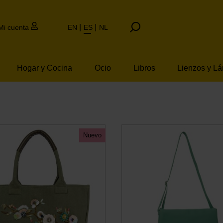
Mi cuenta
EN
ES
NL
Hogar y Cocina
Ocio
Libros
Lienzos y L
Nuevo