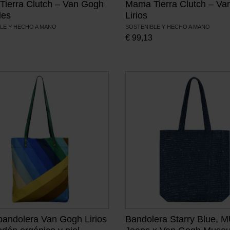
ierra Clutch – Van Gogh
Mama Tierra Clutch – Va
les
Lirios
LE Y HECHO A MANO
SOSTENIBLE Y HECHO A MANO
€
99,13
bandolera Van Gogh Lirios
Bandolera Starry Blue, 