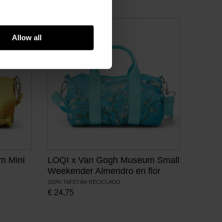
Allow all
m Mini
LOQI x Van Gogh Museum Small
Weekender Almendro en flor
100% TAFETÁN RECICLADO
€
24,75