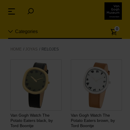
Skip
links
Menu
Jump
to
Numb
the
0
Categories
of
content
article
Jump
to
Nuevo
HOME
JOYAS
RELOJES
the
ion
navigation
Joyas
Moda
Para la casa
Hogar y Cocina
Van Gogh Watch The
Van Gogh Watch The
Potato Eaters black, by
Potato Eaters brown, by
Tord Boontje
Tord Boontje
Ocio