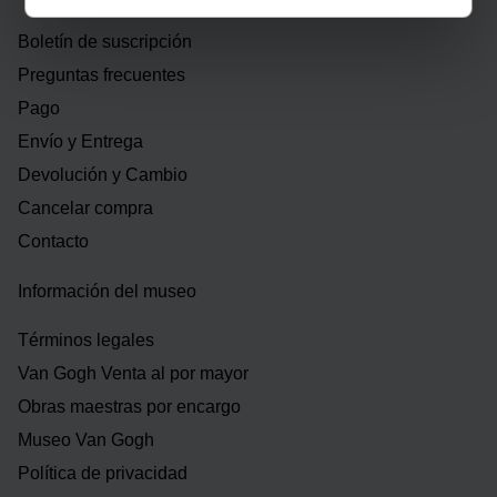
Boletín de suscripción
Preguntas frecuentes
Pago
Envío y Entrega
Devolución y Cambio
Cancelar compra
Contacto
Información del museo
Términos legales
Van Gogh Venta al por mayor
Obras maestras por encargo
Museo Van Gogh
Política de privacidad