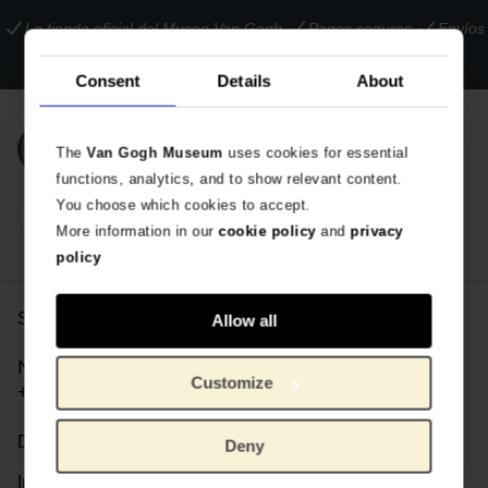
La tienda oficial del Museo Van Gogh
Pagos seguros
Envíos
internacionales
Consent
Details
About
Únete a nuestra newsletter
The
Van Gogh Museum
uses cookies for essential
functions, analytics, and to show relevant content.
You choose which cookies to accept.
More information in our
cookie policy
and
privacy
policy
Servicio de atención al cliente
Allow all
Número de teléfono:
Customize
+31 (0) 888 800 853
De lunes a viernes de 09:00 a 17:30 CET
Deny
Información de la tienda