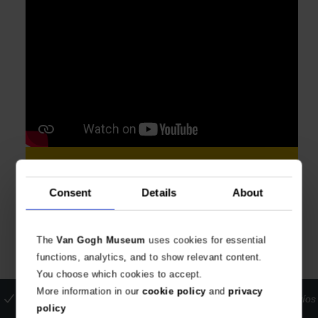
Sorprenda a sus seres queridos con un
regalo memorable de Van Gogh. Su
Consent
Details
About
compra apoya el Museo Van Gogh.
The
Van Gogh Museum
uses cookies for essential
functions, analytics, and to show relevant content.
You choose which cookies to accept.
More information in our
cookie policy
and
privacy
La tienda oficial del Museo Van Gogh
Pagos seguros
Envíos
policy