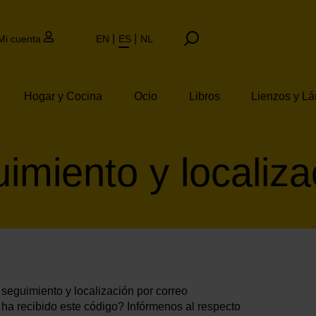
Mi cuenta
EN
ES
NL
Hogar y Cocina
Ocio
Libros
Lienzos y L
imiento y localiza
seguimiento y localización por correo
 ha recibido este código? Infórmenos al respecto