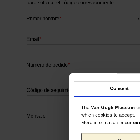
para solicitar el código correspondiente.
Primer nombre
*
Email
*
Número de pedido
*
Consent
Código de seguimiento
The
Van Gogh Museum
u
which cookies to accept.
Mensaje
More information in our
co