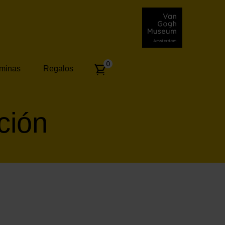
Number
0
áminas
Regalos
of
articles:
ción