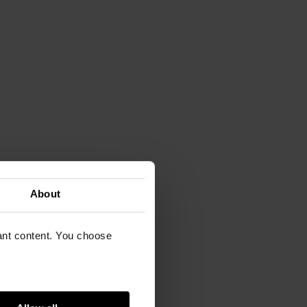
About
vant content. You choose