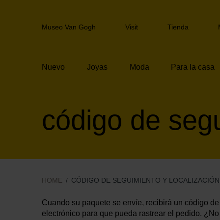
Skip
links
Header
Jump
Museo Van Gogh
Visit
Tienda
navigation
to
the
content
Nuevo
Joyas
Moda
Para la casa
Jump
to
the
navigation
código de segu
HOME
CÓDIGO DE SEGUIMIENTO Y LOCALIZACIÓN
Cuando su paquete se envíe, recibirá un código de 
electrónico para que pueda rastrear el pedido. ¿No