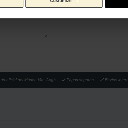
Customize
nda oficial del Museo Van Gogh
Pagos seguros
Envíos inter