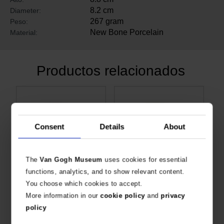
8.2 cm
Diameter:
267 gram
Peso:
New Bone Porcelain
Material:
Productos relacionados
Consent
Details
About
The
Van Gogh Museum
uses cookies for essential
functions, analytics, and to show relevant content.
You choose which cookies to accept.
Taza Girasoles, Vincent van Gogh
Taza Marina, Vincent van Gogh
More information in our
cookie policy
and
privacy
PRODUCTO OFICIAL DEL MUSEO VAN GOGH
PRODUCTO OFICIAL DEL MUSEUM VAN GOGH
€
9,88
€
9,88
policy