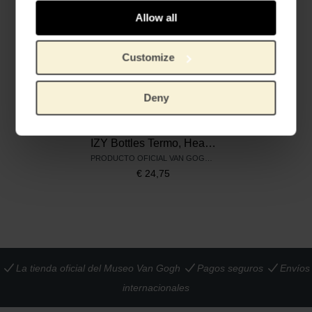
Allow all
Customize
Deny
IZY Bottles Termo, Head of a Skeleton with a Burning Cigarette
PRODUCTO OFICIAL VAN GOGH MUSEUM
€
24,75
La tienda oficial del Museo Van Gogh
Pagos seguros
Envíos
internacionales