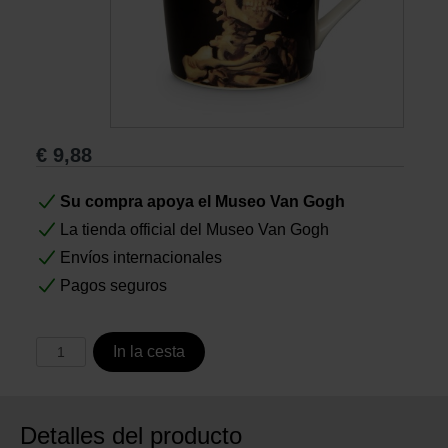
Libros
Lienzos y Láminas
€
9,88
Regalos
Su compra apoya el Museo Van Gogh
La tienda official del Museo Van Gogh
Envíos internacionales
Pagos seguros
In la cesta
Detalles del producto