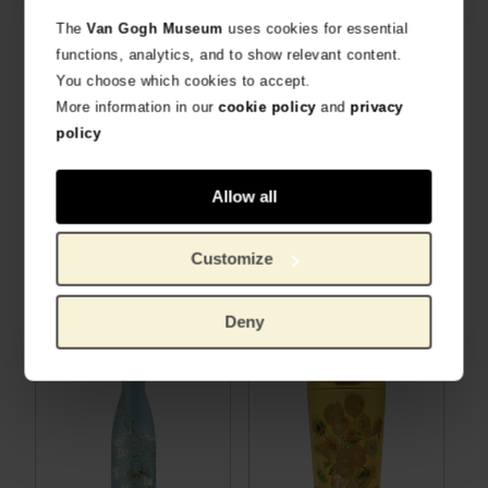
Productos relacionados
The
Van Gogh Museum
uses cookies for essential
functions, analytics, and to show relevant content.
You choose which cookies to accept.
More information in our
cookie policy
and
privacy
policy
Allow all
IZY Bottles Termo, Autorretrato
IZY Bottles Termo, Flores de Vincent
Customize
PRODUCTO OFICIAL VAN GOGH MUSEUM
EDICIÓN ESPECIAL ANIVERSARIO
€
24,75
€
24,75
Deny