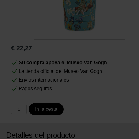
Libros
Lienzos y Láminas
€
22,27
Regalos
Su compra apoya el Museo Van Gogh
La tienda official del Museo Van Gogh
Envíos internacionales
Pagos seguros
In la cesta
Detalles del producto