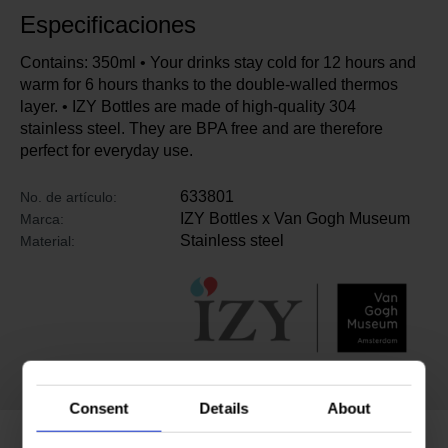
Especificaciones
Contains: 350ml • Your drinks stay cold for 12 hours and
warm for 6 hours thanks to the double-walled thermos
layer. • IZY Bottles are made of high-quality 304
stainless steel. They are BPA free and are therefore
perfect for everyday use.
633801
No. de artículo:
IZY Bottles x Van Gogh Museum
Marca:
Stainless steel
Material:
Consent
Details
About