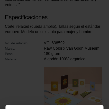
entre sí.”
Especificaciones
Corte: relaxed (queda amplio). Tallas según el estándar
europeo. Modelo unisex, apto para mujer y hombre.
VG_638592
No. de artículo:
Raw Color x Van Gogh Museum
Marca:
180 gram
Peso:
Algodón 100% orgánico
Material: