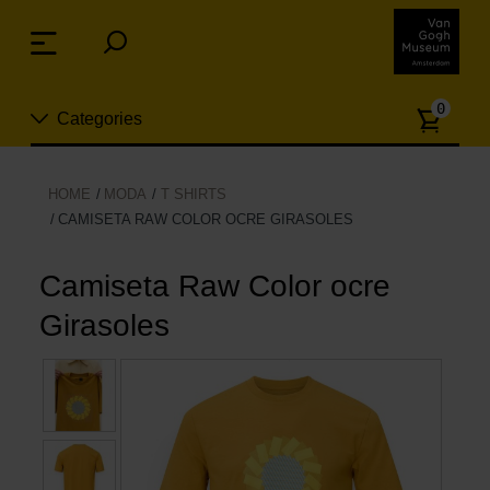
Skip
links
Menu
Jump
to
Numb
the
0
Categories
of
content
article
Jump
to
Nuevo
HOME
MODA
T SHIRTS
the
CAMISETA RAW COLOR OCRE GIRASOLES
ion
navigation
Joyas
Camiseta Raw Color ocre
Moda
Girasoles
Para la casa
Hogar y Cocina
Ocio