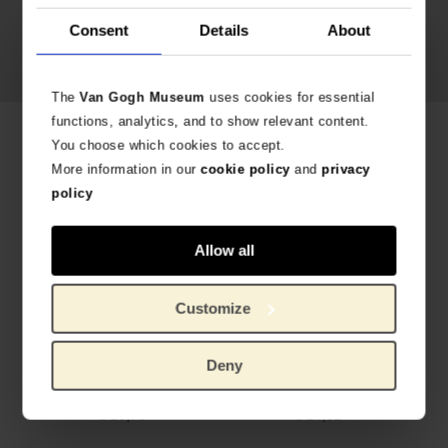
Consent
Details
About
Shop Raw Color
The
Van Gogh Museum
uses cookies for essential
functions, analytics, and to show relevant content.
Productos relacionados
You choose which cookies to accept.
More information in our
cookie policy
and
privacy
policy
Allow all
Customize
Deny
Calcetines verdes Girasoles - Raw Color
Bolsa tote azul Girasoles - Raw Color
EXPOSICIÓN YELLOW
ALGODÓN 100% ORGÁNICO
€
10,70
€
14,01