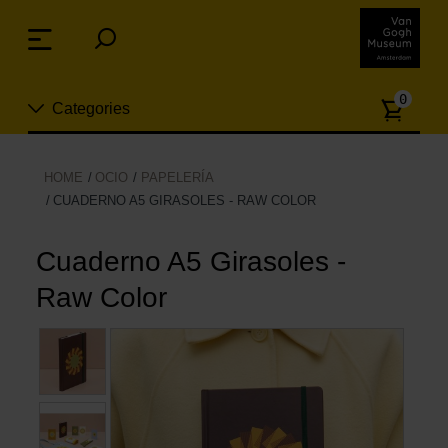
Skip
links
Menu
Jump
to
Numb
the
0
Categories
of
content
article
Jump
to
Nuevo
HOME
OCIO
PAPELERÍA
the
CUADERNO A5 GIRASOLES - RAW COLOR
ion
navigation
Joyas
Cuaderno A5 Girasoles -
Moda
Raw Color
Para la casa
Hogar y Cocina
Ocio