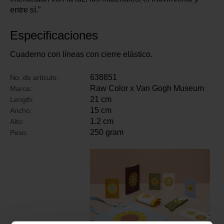
entre sí.”
Especificaciones
Cuaderno con líneas con cierre elástico.
638851
No. de artículo:
Raw Color x Van Gogh Museum
Marca:
21 cm
Length:
15 cm
Ancho:
1.2 cm
Alto:
250 gram
Peso: