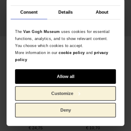
Consent
Details
About
Shop Raw Color
The
Van Gogh Museum
uses cookies for essential
functions, analytics, and to show relevant content.
You choose which cookies to accept.
Productos relacionados
More information in our
cookie policy
and
privacy
policy
Allow all
Customize
Deny
Camiseta Raw Color ocre Girasoles
Calcetines verdes Girasoles - Raw Color
ALGODÓN 100% ORGÁNICO
EXPOSICIÓN YELLOW
€
24,75
€
10,70