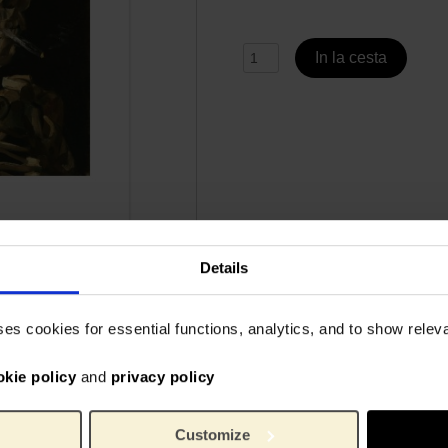
In la cesta
Details
Especificaciones
ses cookies for essential functions, analytics, and to show rele
d de la pintura Cráneo de
High-quality print reproducti
do, de Vincent van Gogh. Es
okie policy
and
privacy policy
a imagen espeluznante pero
2002
No. de artículo:
 de Amberes. Los
Van G
Marca:
s clases de dibujo para
Customize
30 cm
Ancho: