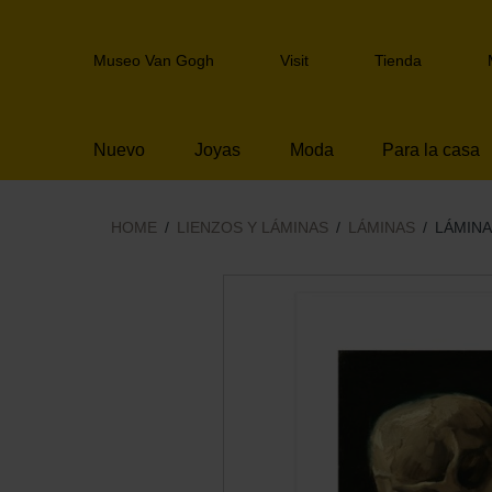
Skip
links
Header
Jump
Museo Van Gogh
Visit
Tienda
navigation
to
the
content
Nuevo
Joyas
Moda
Para la casa
Jump
to
the
navigation
HOME
LIENZOS Y LÁMINAS
LÁMINAS
LÁMINA