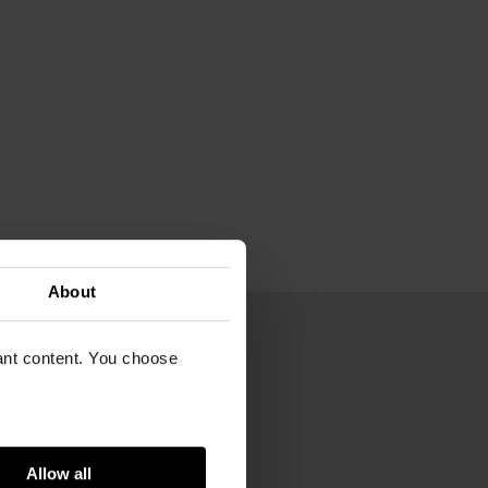
About
vant content. You choose
on
18
ogh Museum Amsterdam
Allow all