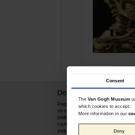
Consent
Detalles del producto
The
Van Gogh Museum
u
Reproducción impresa de alta calida
which cookies to accept.
un esqueleto con cigarrillo encendi
More information in our
co
probable que Van Gogh pintara est
cautivadora en la academia de arte
esqueletos solían usarse durante la
Deny