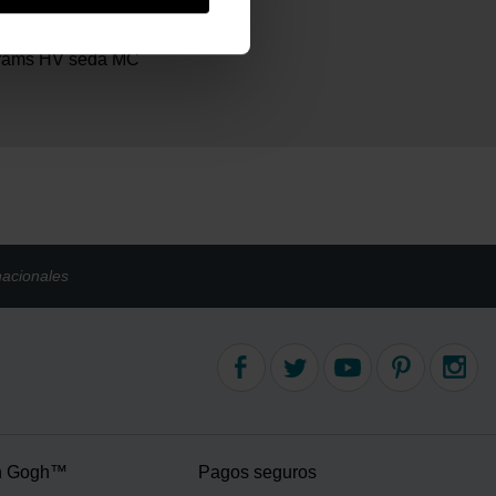
am
rams HV seda MC
nacionales
n Gogh™
Pagos seguros