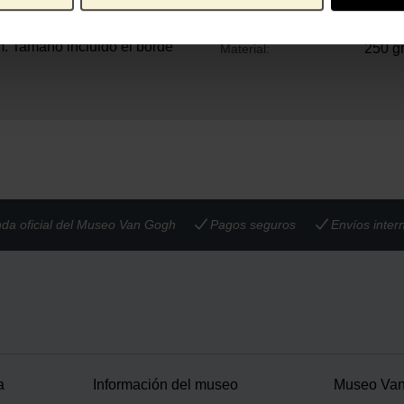
40 cm
Alto:
80 gr
Peso:
. Tamaño incluido el borde
250 g
Material:
nda oficial del Museo Van Gogh
Pagos seguros
Envíos inter
a
Información del museo
Museo Va