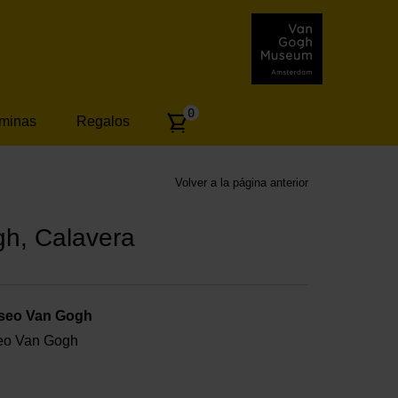
Number
0
áminas
Regalos
of
articles:
Volver a la página anterior
h, Calavera
useo Van Gogh
useo Van Gogh