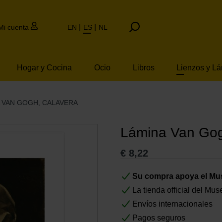
Mi cuenta
EN
ES
NL
Hogar y Cocina
Ocio
Libros
Lienzos y L
 VAN GOGH, CALAVERA
Lámina Van Gog
€
8,22
Su compra apoya el M
La tienda official del M
Envíos internacionales
Pagos seguros