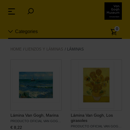
Skip
links
Menu
Jump
to
Numb
the
0
Categories
of
content
article
Jump
to
Nuevo
HOME
LIENZOS Y LÁMINAS
LÁMINAS
the
ion
navigation
Joyas
Moda
Para la casa
Hogar y Cocina
Lámina Van Gogh, Marina
Lámina Van Gogh, Los
girasoles
PRODUCTO OFICIAL VAN GOGH MUSEUM
PRODUCTO OFICIAL VAN GOGH MUSEUM
€
8,22
Ocio