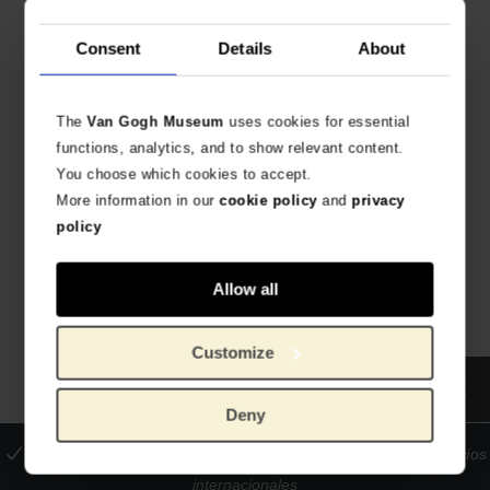
Consent
Details
About
The
Van Gogh Museum
uses cookies for essential
functions, analytics, and to show relevant content.
You choose which cookies to accept.
More information in our
cookie policy
and
privacy
Lámina Van Gogh,
Lámina Van Gogh, Ciruelo
Autorretrato
policy
PRODUCTO OFICIAL VAN GOGH MUSEUM
PRODUCTO OFICIAL VAN GOGH MUSEUM
€
8,22
€
8,22
Allow all
Customize
Deny
La tienda oficial del Museo Van Gogh
Pagos seguros
Envíos
internacionales