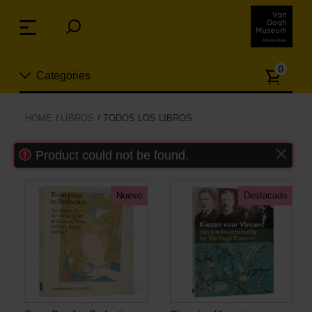
Skip
links
Menu
Jump
to
Numb
the
0
Categories
of
content
article
Jump
to
Nuevo
HOME
LIBROS
TODOS LOS LIBROS
the
ion
navigation
Product could not be found.
Joyas
Moda
Nuevo
Destacado
Para la casa
Hogar y Cocina
Ocio