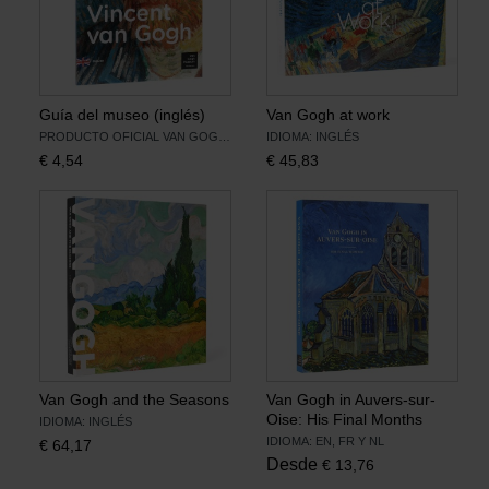
Guía del museo (inglés)
Van Gogh at work
PRODUCTO OFICIAL VAN GOGH MUSEUM
IDIOMA: INGLÉS
€
4,54
€
45,83
Van Gogh and the Seasons
Van Gogh in Auvers-sur-
Oise: His Final Months
IDIOMA: INGLÉS
IDIOMA: EN, FR Y NL
€
64,17
Desde
€
13,76