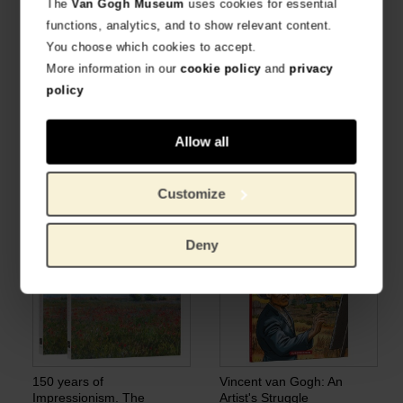
The
Van Gogh Museum
uses cookies for essential
functions, analytics, and to show relevant content.
You choose which cookies to accept.
More information in our
cookie policy
and
privacy
policy
Troost voor bedroefde
Vincent van Gogh: A life in
Allow all
harten
letters
IDIOMA: NEERLANDÉS
IDIOMA: INGLÉS
€
25,23
€
18,30
Customize
Deny
150 years of
Vincent van Gogh: An
Impressionism. The
Artist's Struggle