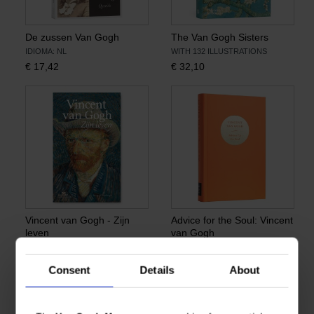
De zussen Van Gogh
The Van Gogh Sisters
IDIOMA: NL
WITH 132 ILLUSTRATIONS
€
17,42
€
32,10
Vincent van Gogh - Zijn
Advice for the Soul: Vincent
leven
van Gogh
IDIOMA: NL
IDIOMA: EN
€
13,76
€
20,17
Consent
Details
About