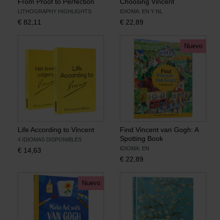
From Proof to Perfection
Choosing Vincent
LITHOGRAPHY HIGHLIGHTS
IDIOMA: EN Y NL
€
82,11
€
22,89
Libros
Nuevo
Lienzos y Láminas
Regalos
Life According to Vincent
Find Vincent van Gogh: A
Spotting Book
4 IDIOMAS DISPONIBLES
IDIOMA: EN
€
14,63
€
22,89
Nuevo