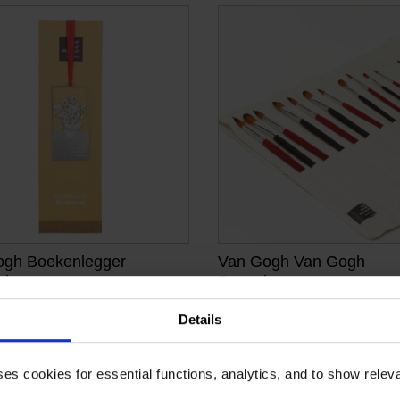
ogh Boekenlegger
Van Gogh Van Gogh
bloemen
Penselenset
R GESNEDEN PRINT
12 VARIATIES
Details
€
15,66
ses cookies for essential functions, analytics, and to show rele