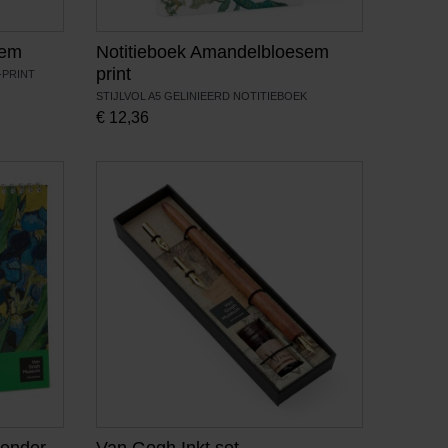
sem
Notitieboek Amandelbloesem
print
-PRINT
STIJLVOL A5 GELINIEERD NOTITIEBOEK
€
12,36
lender
Van Gogh Inkt set