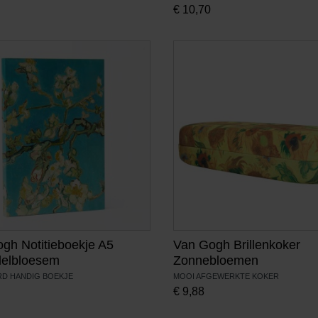
€
10,70
gh Notitieboekje A5
Van Gogh Brillenkoker
elbloesem
Zonnebloemen
RD HANDIG BOEKJE
MOOI AFGEWERKTE KOKER
€
9,88