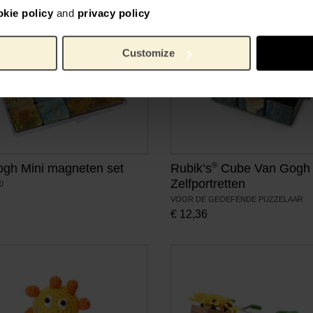
okie policy
and
privacy policy
Customize
®
gh Mini magneten set
Rubik’s
Cube Van Gogh
Zelfportretten
0
VOOR DE GEOEFENDE PUZZELAAR
€
12,36