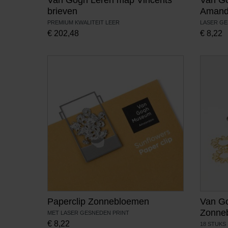
brieven
Amand
PREMIUM KWALITEIT LEER
LASER G
€
202,48
€
8,22
Paperclip Zonnebloemen
Van Go
Zonne
MET LASER GESNEDEN PRINT
€
8,22
18 STUKS