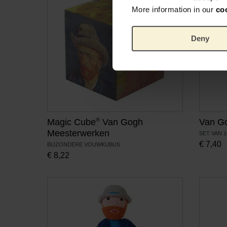
More information in our
co
Deny
®
Magic Cube
Van Gogh
Van Go
Meesterwerken
SET VAN 1
€
7,40
BIJZONDERE VOUWKUBUS
€
8,22