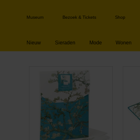
Sla
links
Header
over
Museum
Bezoek & Tickets
Shop
navigation
Spring
naar
de
Nieuw
Sieraden
Mode
Wonen
inhoud
Spring
naar
het
menu