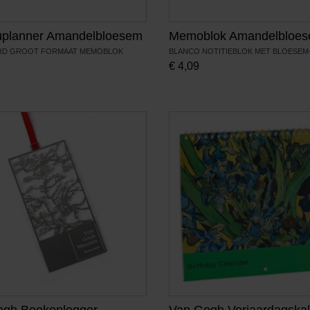
uplanner Amandelbloesem
Memoblok Amandelbloe
ERD GROOT FORMAAT MEMOBLOK
BLANCO NOTITIEBLOK MET BLOESEM
€
4,09
ogh Boekenlegger
Van Gogh Verjaardagska