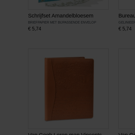
Schrijfset Amandelbloesem
Burea
BRIEFPAPIER MET BIJPASSENDE ENVELOP
GELINIE
€
5,74
€
5,74
Van Gogh Leren map Vincents
Van G