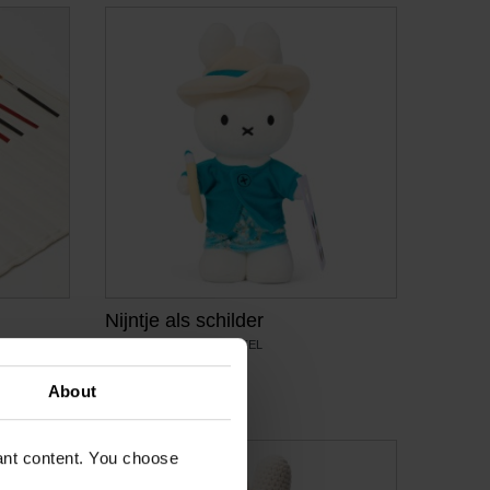
Nijntje als schilder
ZACHTE PLUCHE KNUFFEL
€
19,79
About
vant content. You choose