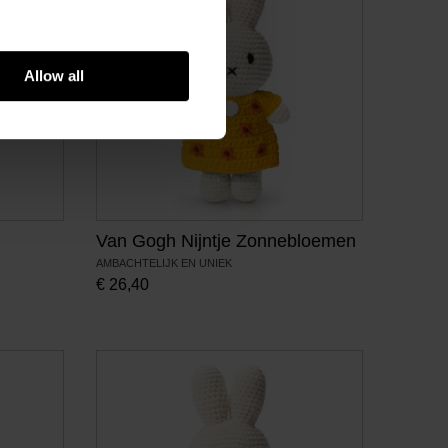
Allow all
Van Gogh Nijntje Zonnebloemen
AMBACHTELIJK EN UNIEK
€
26,40