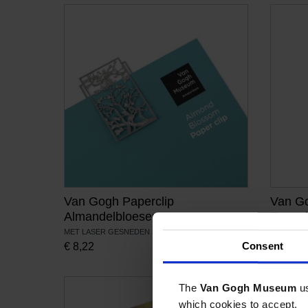
Van Gogh Paperclip
Van G
Almandelbloesem
Zonne
MET LASER GESNEDEN PRINT
MET LASE
Consent
€
8,22
€
8,22
The
Van Gogh Museum
u
which cookies to accept.