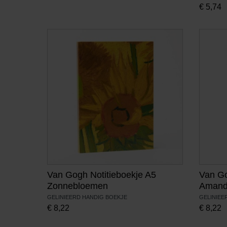
€
5,74
Van Gogh Notitieboekje A5
Van Go
Zonnebloemen
Amand
GELINIEERD HANDIG BOEKJE
GELINIEE
€
8,22
€
8,22