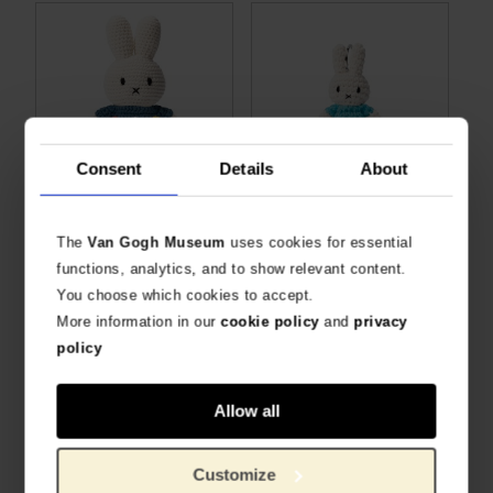
Consent
Details
About
Van Gogh Nijntje Vincents bloemen
Van Gogh Nijntje sleutelhanger Amandelbloesem
The
Van Gogh Museum
uses cookies for essential
SPECIALE JUBILEUMEDITIE
HANDGEMAAKT DOOR JUST DUTCH
€
26,40
€
12,36
functions, analytics, and to show relevant content.
You choose which cookies to accept.
More information in our
cookie policy
and
privacy
policy
Allow all
Customize