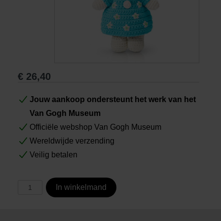
Boeken
Prints
€
26,40
Cadeaus
Jouw aankoop ondersteunt het werk van het
Van Gogh Museum
Officiële webshop Van Gogh Museum
Wereldwijde verzending
Veilig betalen
In winkelmand