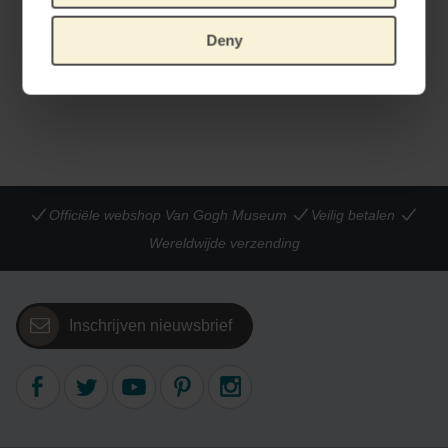
Van Gogh Nijntje Amandelbloesem XL
Van Gogh Nijntje Irissen
Deny
55 CM
HANDGEMAAKT DOOR JUST DUTCH
€
205,79
€
26,40
Officiële webshop Van Gogh Museum
Veilig betalen
Wereldwijde verzending
Inschrijven nieuwsbrief