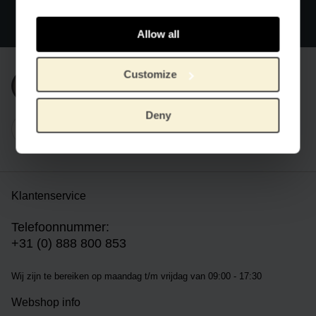
Officiële webshop Van Gogh Museum
Veilig betalen
Wereldwijde verzending
Allow all
Customize
Inschrijven nieuwsbrief
Deny
Klantenservice
Telefoonnummer:
+31 (0) 888 800 853
Wij zijn te bereiken op m
aandag t/m vrijdag van 09:00 - 17:30
Webshop info