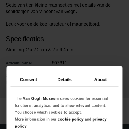
Setje van tien kleine magneetjes met details van de
schilderijen van Vincent van Gogh.
Leuk voor op de koelkastdeur of magneetbord.
Specificaties
Afmeting: 2 x 2,2 cm & 2 x 4,4 cm.
607611
Artikelnummer:
Van Gogh Museum
Merk:
120 gram
Gewicht:
Consent
Details
About
Magnetisch materiaal, papier,
Materiaal:
epoxy laag
The
Van Gogh Museum
uses cookies for essential
functions, analytics, and to show relevant content.
You choose which cookies to accept.
More information in our
cookie policy
and
privacy
policy