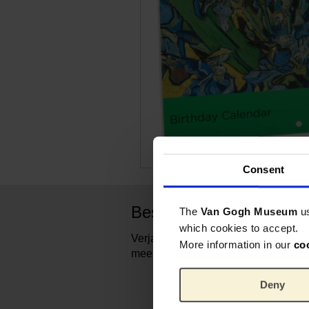
Consent
Beschrijving
The
Van Gogh Museum
u
which cookies to accept.
Verjaardagskalender met afbeelding
More information in our
co
meesterwerken van Van Gogh.
Deny