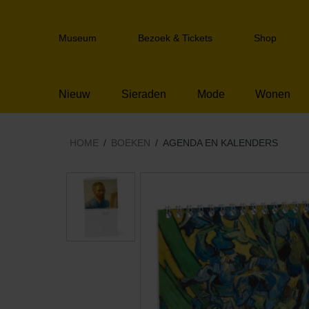
Sla
links
Header
over
Museum
Bezoek & Tickets
Shop
navigation
Spring
naar
de
Nieuw
Sieraden
Mode
Wonen
inhoud
Spring
naar
het
HOME
BOEKEN
AGENDA EN KALENDERS
menu