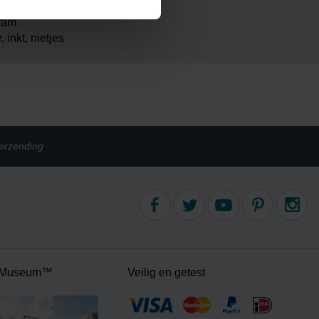
ram
, inkt, nietjes
erzending
 Museum™
Veilig en getest