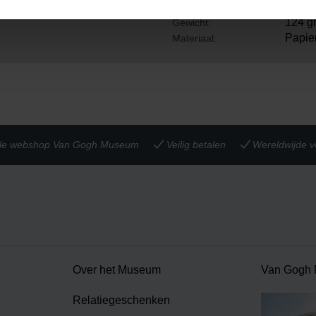
22 cm
Hoogte:
124 g
Gewicht:
Papier
Materiaal:
iële webshop Van Gogh Museum
Veilig betalen
Wereldwijde v
Over het Museum
Van Gogh
Relatiegeschenken