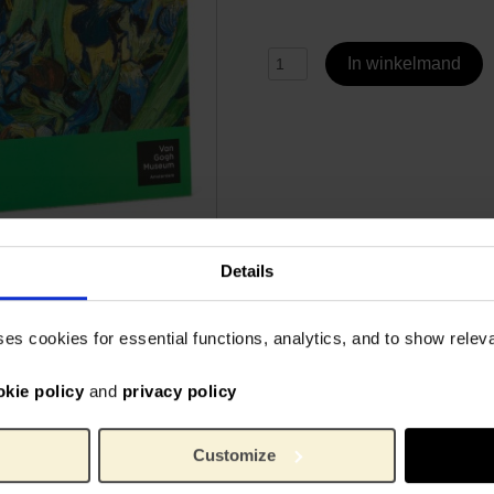
In winkelmand
Details
Specificaties
ses cookies for essential functions, analytics, and to show rele
en van de prachtige
Met de meesterwerken van 
okie policy
and
privacy policy
4923
Artikelnummer:
Customize
Van G
Merk:
19 cm
Breedte: