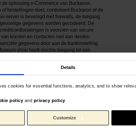
kt de oplossing e-Commerce van Buckaroo.
of bestellingen doet, controleert Buckaroo of de
o-server is beveiligd met firewalls, de toegang
n gevoelige gegevens worden gecodeerd. De
 creditcardbetalingen is voorzien van secure
n van klanten en contacten niet aan derden
inanciële gegevens door aan de bankinstelling
 Museum shop heeft slechts toegang tot een
e kunnen controleren.
Details
talen. Voor overige vragen kunt u contact
ses cookies for essential functions, analytics, and to show rele
okie policy
and
privacy policy
verzonden?
Customize
 wat kan ik doen?