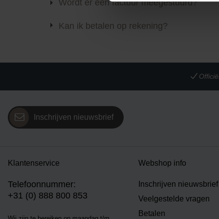
Wordt er een factuur meegestuurd?
Kan ik betalen op rekening?
Offic
Inschrijven nieuwsbrief
Klantenservice
Webshop info
Telefoonnummer:
Inschrijven nieuwsbrief
+31 (0) 888 800 853
Veelgestelde vragen
Betalen
Wij zijn te bereiken op m
aandag t/m