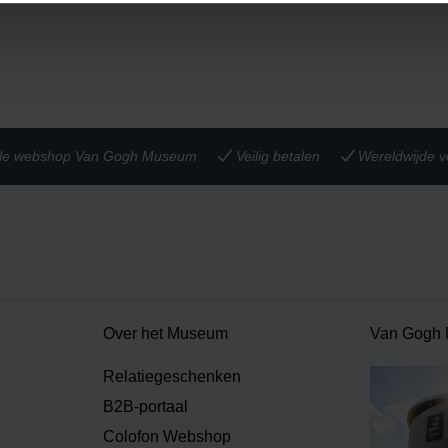
iële webshop Van Gogh Museum
Veilig betalen
Wereldwijde v
Over het Museum
Van Gogh
Relatiegeschenken
B2B-portaal
Colofon Webshop