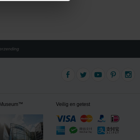
erzending
 Museum™
Veilig en getest