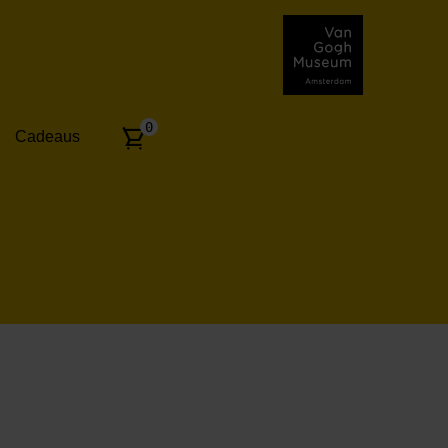
Aantal
0
Cadeaus
artikelen: