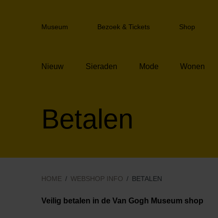
Sla
links
Header
over
Museum
Bezoek & Tickets
Shop
navigation
Spring
naar
de
Nieuw
Sieraden
Mode
Wonen
inhoud
Spring
naar
het
Betalen
menu
HOME
WEBSHOP INFO
BETALEN
Veilig betalen in de Van Gogh Museum shop