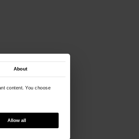
About
vant content. You choose
Allow all