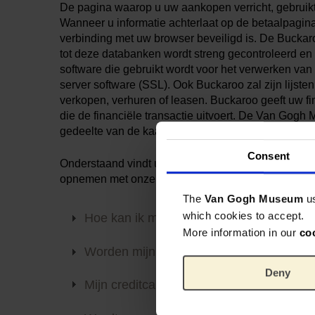
De pagina waarop u uw aankopen verricht, gebrui
Wanneer u informatie achterlaat op de betaalpagina 
verbinding met uw browser beveiligd is. De Buckaro
tot deze databanken wordt streng gecontroleerd e
software die gebruikt wordt voor het verwerken van
server software (SSL). Ook Buckaroo zal zijn lijste
verkopen, verhuren of leasen. Buckaroo geeft uw f
die de financiële transactie uitvoert. De Van Gogh
gedeelte van de kaartnummers, om de betalingen t
Consent
Onderstaand vindt u de veelgestelde vragen over be
opnemen met onze klantenservice.
The
Van Gogh Museum
u
which cookies to accept.
Hoe kan ik mijn bestelling betalen?
More information in our
co
Worden mijn creditcardgegevens veilig 
Deny
Mijn creditcard wordt niet geaccepteerd,