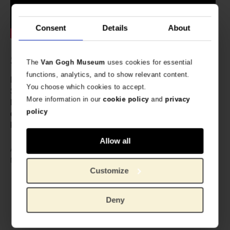
Consent
Details
About
Specificaties
The
Van Gogh Museum
uses cookies for essential
functions, analytics, and to show relevant content.
De allereerste officiële Van Gogh Museum editie •
You choose which cookies to accept.
Speciale uitgave van het populaire bordspel Monopoly •
More information in our
cookie policy
and
privacy
Leeftijd: 8+ • Verkrijgbaar in Nederlandse en Engelse
policy
editie (plaats in winkelmand om de gewenste taal te
kiezen).
Allow all
VG_603149
Artikelnummer:
Monopoly x Van Gogh Museum
Merk:
Customize
Amsterdam
Deny