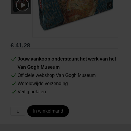
Boeken
Prints
€
41,28
Cadeaus
Jouw aankoop ondersteunt het werk van het
Van Gogh Museum
Officiële webshop Van Gogh Museum
Wereldwijde verzending
Veilig betalen
In winkelmand