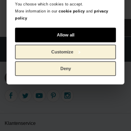
You choose which cookies to accept.
More information in our
cookie policy
and
privacy
policy
Allow all
Officiële webshop Van Gogh Museum
Veilig betalen
Customize
Wereldwijde verzending
Deny
Inschrijven nieuwsbrief
Klantenservice