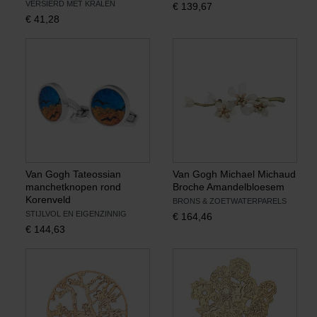
VERSIERD MET KRALEN
€
139,67
€
41,28
Boeken
Prints
Cadeaus
Van Gogh Tateossian
Van Gogh Michael Michaud
manchetknopen rond
Broche Amandelbloesem
Korenveld
BRONS & ZOETWATERPARELS
STIJLVOL EN EIGENZINNIG
€
164,46
€
144,63