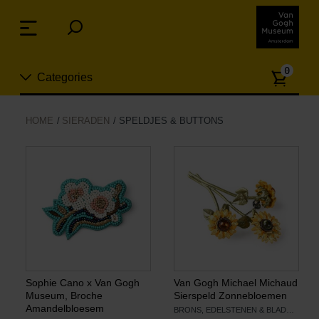
Sla
links
Menu
over
Spring
Aanta
naar
0
Categories
artike
de
inhoud
Spring
Nieuw
HOME
SIERADEN
SPELDJES & BUTTONS
naar
n
het
Sieraden
menu
Mode
Wonen
Koken & tafelen
Sophie Cano x Van Gogh
Van Gogh Michael Michaud
Museum, Broche
Sierspeld Zonnebloemen
Amandelbloesem
BRONS, EDELSTENEN & BLADGOUD
Vrije tijd