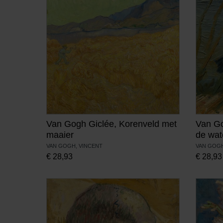
Van Gogh Giclée, Korenveld met
Van Go
maaier
de wat
VAN GOGH, VINCENT
VAN GOGH
€
28,93
€
28,93