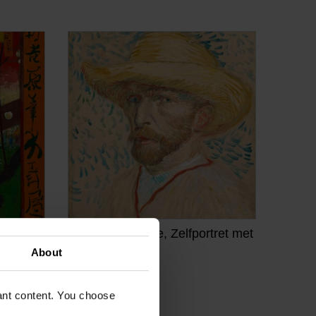
nde
Van Gogh Giclée, Zelfportret met
strohoed
About
VAN GOGH, VINCENT
€
28,93
vant content. You choose