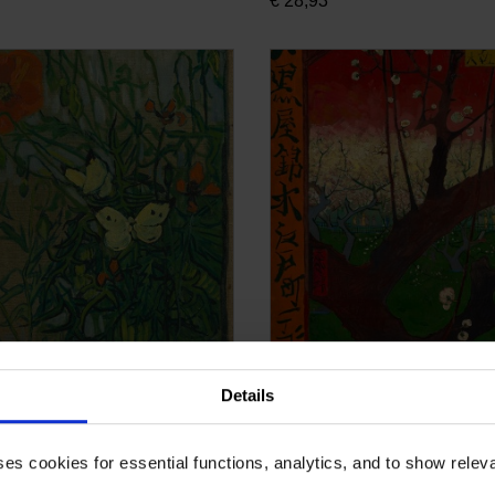
€
28,93
gh Giclée, Vlinders en
Van Gogh Giclée, Bloeie
zen
pruimenboomgaard (naar
Details
Hiroshige)
, VINCENT
VAN GOGH, VINCENT
ses cookies for essential functions, analytics, and to show rele
€
28,93