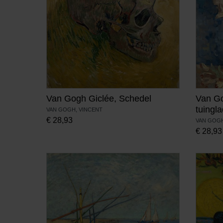
Van Gogh Giclée, Schedel
Van Go
tuingl
VAN GOGH, VINCENT
€
28,93
VAN GOGH
€
28,93