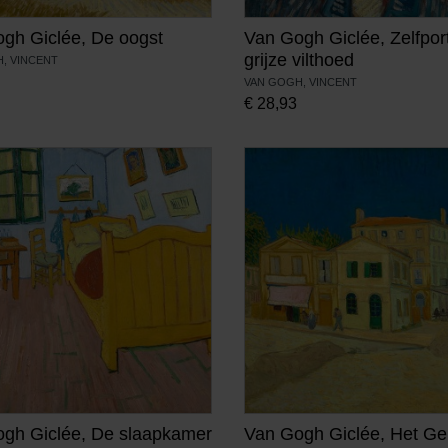
gh Giclée, De oogst
Van Gogh Giclée, Zelfpor
grijze vilthoed
, VINCENT
VAN GOGH, VINCENT
€
28,93
gh Giclée, De slaapkamer
Van Gogh Giclée, Het Ge