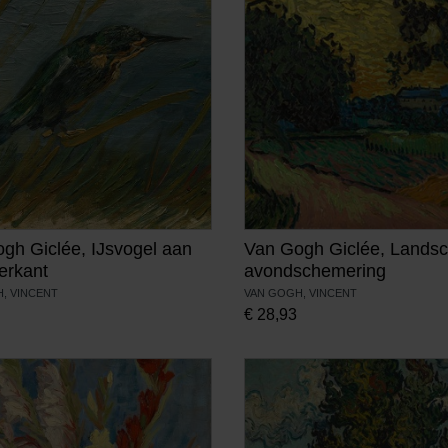
gh Giclée, IJsvogel aan
Van Gogh Giclée, Landsc
erkant
avondschemering
, VINCENT
VAN GOGH, VINCENT
€
28,93