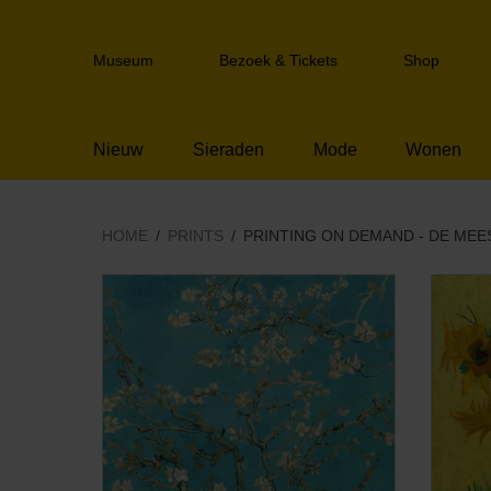
Sla
links
Header
over
Museum
Bezoek & Tickets
Shop
navigation
Spring
naar
de
Nieuw
Sieraden
Mode
Wonen
inhoud
Spring
naar
het
HOME
PRINTS
PRINTING ON DEMAND - DE ME
menu