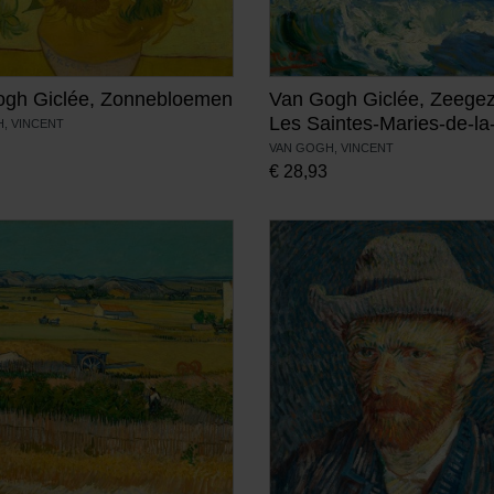
gh Giclée, Zonnebloemen
Van Gogh Giclée, Zeegezi
Les Saintes-Maries-de-la
, VINCENT
VAN GOGH, VINCENT
€
28,93