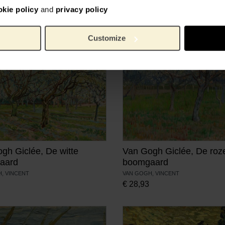
okie policy
and
privacy policy
Customize
gh Giclée, De witte
Van Gogh Giclée, De roz
aard
boomgaard
, VINCENT
VAN GOGH, VINCENT
€
28,93