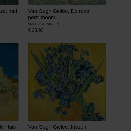
tret met
Van Gogh Giclée, De roze
perzikboom
VAN GOGH, VINCENT
€
28,93
le Huis
Van Gogh Giclée, Irissen