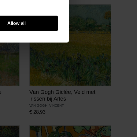
Allow all
e
Van Gogh Giclée, Veld met
irissen bij Arles
VAN GOGH, VINCENT
€
28,93