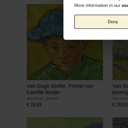
More information in our
co
Deny
Van Gogh Giclée, Portret van
Van Go
Camille Roulin
boomg
VAN GOGH, VINCENT
VAN GOGH
€
28,93
€
28,93