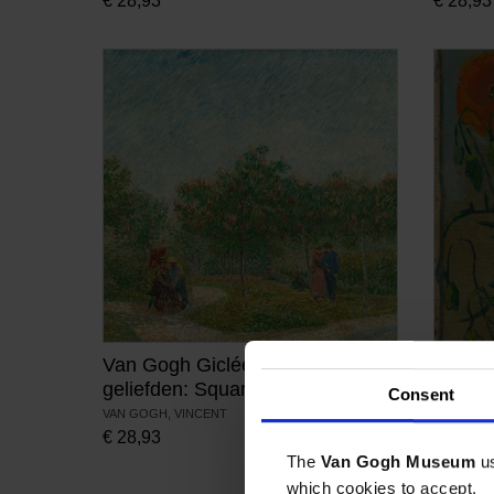
€
28,93
€
28,93
Van Gogh Giclée, Tuin met
Van Go
geliefden: Square Saint-Pierre
klapro
Consent
VAN GOGH, VINCENT
VAN GOGH
€
28,93
€
28,93
The
Van Gogh Museum
u
which cookies to accept.