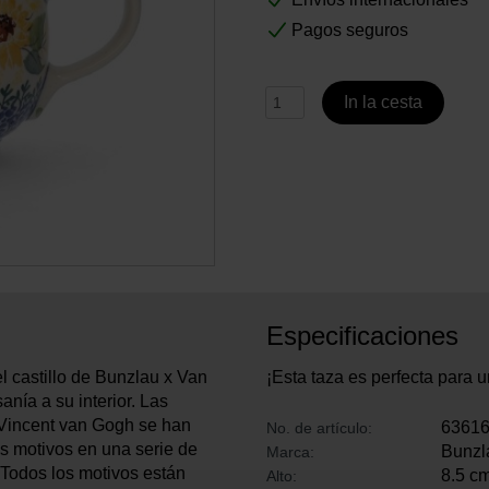
Pagos seguros
In la cesta
Especificaciones
el castillo de Bunzlau x Van
¡Esta taza es perfecta para u
nía a su interior. Las
e Vincent van Gogh se han
6361
No. de artículo:
os motivos en una serie de
Bunzl
Marca:
 Todos los motivos están
8.5 c
Alto: