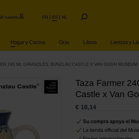
Mi cuenta
EN
ES
NL
Hogar y Cocina
Ocio
Libros
Lienzos y L
ER 240 ML GIRASOLES, BUNZLAU CASTLE X VAN GOGH MUSEUM
Taza Farmer 240
Castle x Van 
€
18,14
Su compra apoya el M
La tienda official del M
Envíos internacionales