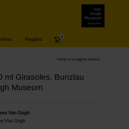
Number
0
áminas
Regalos
of
articles:
Volver a la página anterior
 ml Girasoles, Bunzlau
Gogh Museum
useo Van Gogh
useo Van Gogh