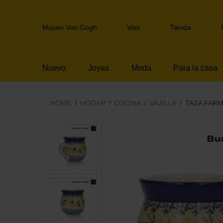
Skip
links
Header
Jump
Museo Van Gogh
Visit
Tienda
navigation
to
the
content
Nuevo
Joyas
Moda
Para la casa
Jump
to
the
navigation
HOME
HOGAR Y COCINA
VAJILLA
TAZA FARM