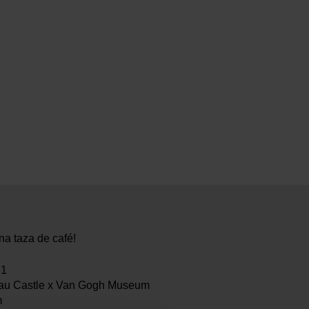
na taza de café!
61
au Castle x Van Gogh Museum
m