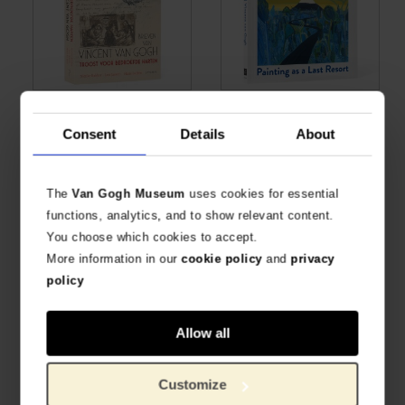
Troost voor bedroefde
Matthew Wong | Vincent
harten
van Gogh: Painting as a
Consent
Details
About
Last Resort
IDIOMA: NEERLANDÉS
IDIOMA: EN
€
25,23
€
27,48
The
Van Gogh Museum
uses cookies for essential
functions, analytics, and to show relevant content.
You choose which cookies to accept.
More information in our
cookie policy
and
privacy
policy
Allow all
Knitting Van Gogh
Customize
TEJE TU PROPIA OBRA MAESTRA