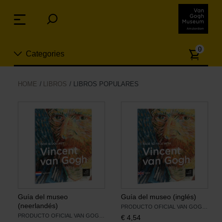
Skip
links
Menu
Jump
to
Numb
the
0
Categories
of
content
article
Jump
to
Nuevo
HOME
LIBROS
LIBROS POPULARES
the
ion
navigation
Joyas
Moda
Para la casa
Hogar y Cocina
Guía del museo
Guía del museo (inglés)
(neerlandés)
PRODUCTO OFICIAL VAN GOGH MUSEUM
PRODUCTO OFICIAL VAN GOGH MUSEUM
€
4,54
Ocio