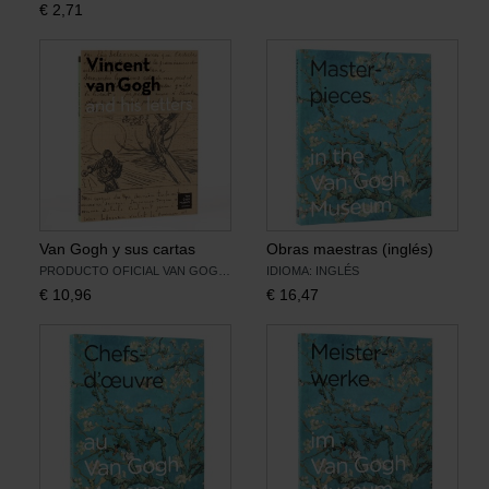
€
2,71
Libros
Lienzos y Láminas
Regalos
Van Gogh y sus cartas
Obras maestras (inglés)
PRODUCTO OFICIAL VAN GOGH MUSEUM
IDIOMA: INGLÉS
€
10,96
€
16,47