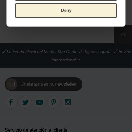
€
27,23
Deny
La tienda oficial del Museo Van Gogh
Pagos seguros
Envíos
internacionales
Únete a nuestra newsletter
Servicio de atención al cliente