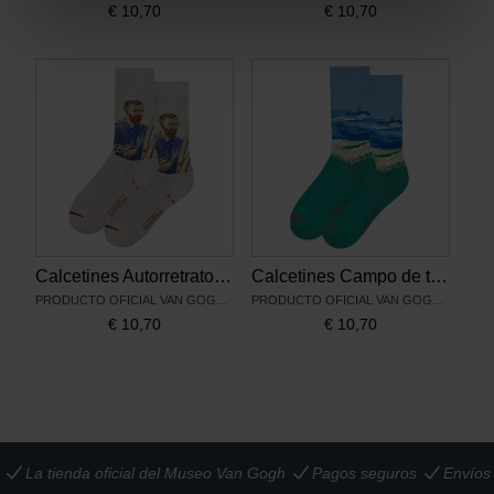
€
10,70
€
10,70
Calcetines Autorretrato, MuseARTa x Van Gogh Museum
Calcetines Campo de trigo bajo un cielo tormentoso, MuseARTa x Van Gogh Museum
PRODUCTO OFICIAL VAN GOGH MUSEUM
PRODUCTO OFICIAL VAN GOGH MUSEUM
€
10,70
€
10,70
La tienda oficial del Museo Van Gogh
Pagos seguros
Envíos