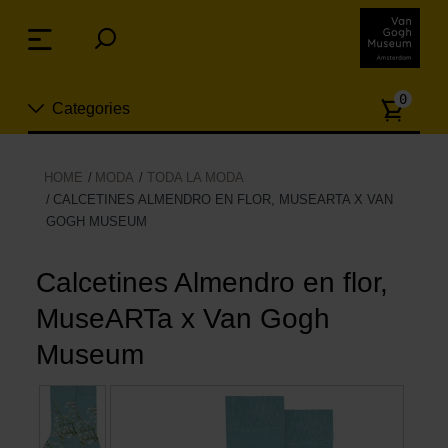
Skip
links
Menu
Jump
to
Numb
the
0
Categories
of
content
article
Jump
to
Nuevo
HOME
MODA
TODA LA MODA
the
CALCETINES ALMENDRO EN FLOR, MUSEARTA X VAN
ion
navigation
GOGH MUSEUM
Joyas
Calcetines Almendro en flor,
Moda
MuseARTa x Van Gogh
Para la casa
Museum
Hogar y Cocina
Ocio