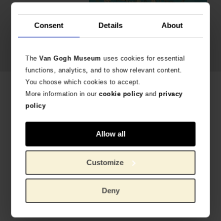
Consent
Details
About
Vincent van Gogh,
Almendro en
flor
, 1890
The
Van Gogh Museum
uses cookies for essential
functions, analytics, and to show relevant content.
You choose which cookies to accept.
Productos relacionados
More information in our
cookie policy
and
privacy
policy
Allow all
Customize
Deny
Calcetines Los girasoles, MuseARTa x Van Gogh Museum
Calcetines Lirios, MuseARTa x Van Gogh Museum
PRODUCTO OFICIAL VAN GOGH MUSEUM
PRODUCTO OFICIAL VAN GOGH MUSEUM