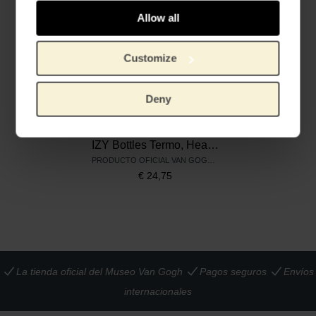
Allow all
Customize
Deny
IZY Bottles Termo, Head of a Skeleton with a Burning Cigarette
PRODUCTO OFICIAL VAN GOGH MUSEUM
€
24,75
La tienda oficial del Museo Van Gogh
Pagos seguros
Envíos
internacionales