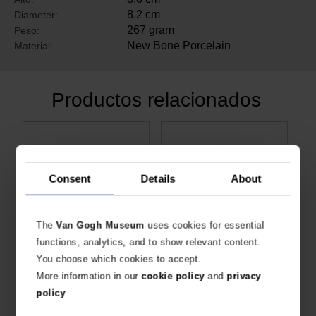
8.2 cm
Diameter:
267 gram
Peso:
New Bone Porcelain
Material:
Productos relacionados
Consent
Details
About
The
Van Gogh Museum
uses cookies for essential
functions, analytics, and to show relevant content.
You choose which cookies to accept.
Taza Girasoles, Vincent van Gogh
Taza Marina, Vincent van Gogh
More information in our
cookie policy
and
privacy
PRODUCTO OFICIAL DEL MUSEO VAN GOGH
PRODUCTO OFICIAL DEL MUSEUM VAN GOGH
€
9,88
€
9,88
policy