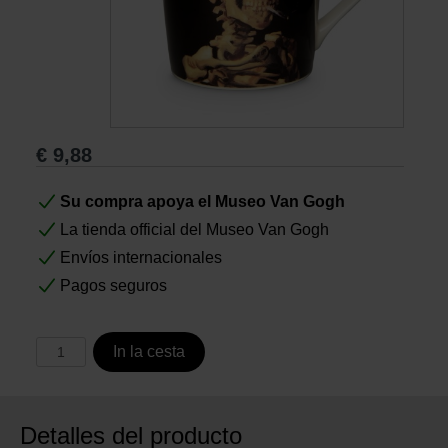
Libros
Lienzos y Láminas
€
9,88
Regalos
Su compra apoya el Museo Van Gogh
La tienda official del Museo Van Gogh
Envíos internacionales
Pagos seguros
In la cesta
Detalles del producto