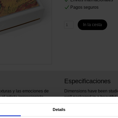
Pagos seguros
In la cesta
Especificaciones
texturas y las emociones de
Dimensions have been studied 
al artista impresionista.
well packaged in a beautiful g
a mano en Italia a partir de
and components in the realiza
dos están mezclados para
Details
óleo utilizada por Van Gogh.
60451
No. de artículo: