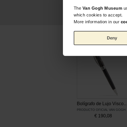
The
Van Gogh Museum
u
which cookies to accept.
More information in our
co
Deny
Bolígrafo de Lujo Visconti – Los comedore
PRODUCT
€
190,08