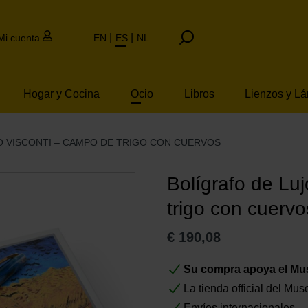
Mi cuenta
EN
ES
NL
Hogar y Cocina
Ocio
Libros
Lienzos y L
O VISCONTI – CAMPO DE TRIGO CON CUERVOS
Bolígrafo de Lu
trigo con cuervo
€
190,08
Su compra apoya el M
La tienda official del M
Envíos internacionales