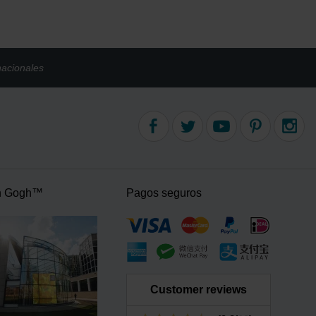
nacionales
n Gogh™
Pagos seguros