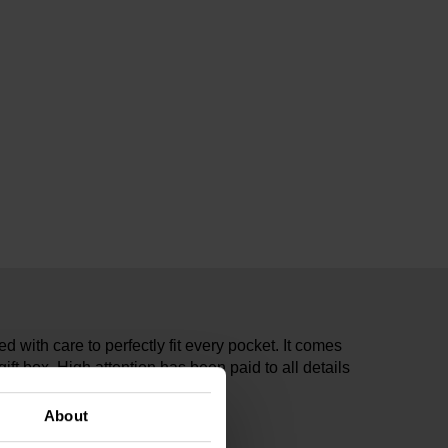
with care to perfectly fit every pocket. It comes
ift box. High attention has been paid to all details
tion of a long-lasting product.
About
1