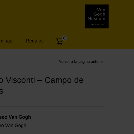
Number
0
áminas
Regalos
of
articles:
Volver a la página anterior
jo Visconti – Campo de
s
useo Van Gogh
useo Van Gogh