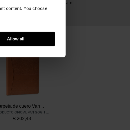
nti x Van Gogh Museum Amsterdam
vant content. You choose
cm
l resina, palladium plated trims
Allow all
Carpeta de cuero Van Gogh, cartas de Vincent
PRODUCTO OFICIAL VAN GOGH MUSEUM
€
202,48