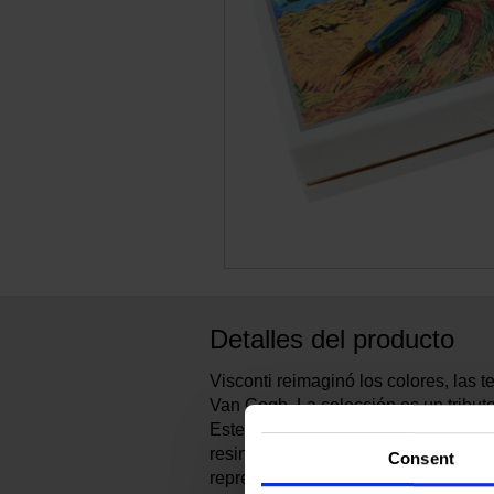
Detalles del producto
Visconti reimaginó los colores, las 
Van Gogh. La colección es un tributo 
Este exclusivo diseño está fabricado 
resinas naturales. Sus colores vívi
Consent
representar la paleta de pinturas al 