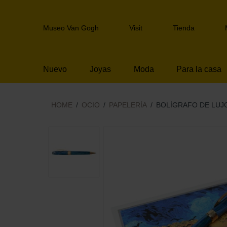
Skip
links
Header
Jump
Museo Van Gogh
Visit
Tienda
navigation
to
the
content
Nuevo
Joyas
Moda
Para la casa
Jump
to
the
navigation
HOME
OCIO
PAPELERÍA
BOLÍGRAFO DE LUJ