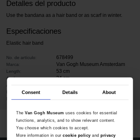
Detalles del producto
Use the bandana as a hair band or as scarf in winter.
Especificaciones
Elastic hair band
678499
No. de artículo:
Van Gogh Museum Amsterdam
Marca:
53 cm
Length:
24 cm
Ancho:
0.2 cm
Alto:
36 gram
Peso:
Consent
Details
About
RPET
Material:
The
Van Gogh Museum
uses cookies for essential
functions, analytics, and to show relevant content.
You choose which cookies to accept.
More information in our
cookie policy
and
privacy