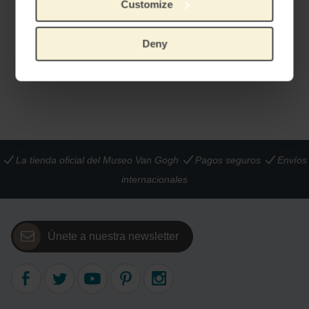
Customize
Pañuelo de seda Van Gogh, Los girasoles
Deny
PRODUCTO OFICIAL VAN GOGH MUSEUM
€
45,41
La tienda oficial del Museo Van Gogh
Pagos seguros
Envíos
internacionales
Únete a nuestra newsletter