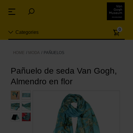
Skip
links
Menu
Jump
to
Numb
the
0
Categories
of
content
article
Jump
to
Nuevo
HOME
MODA
PAÑUELOS
the
ion
navigation
Joyas
Pañuelo de seda Van Gogh,
Almendro en flor
Moda
Para la casa
Hogar y Cocina
Ocio