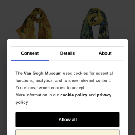
Consent
Details
About
Pañuelo de seda Van Gogh, Girasoles
Pañuelo de seda para mujer, Lirios 105 x 195
PRODUCTO OFICIAL VAN GOGH MUSEUM
PRODUCTO OFICIAL VAN GOGH MUSEUM
The
Van Gogh Museum
uses cookies for essential
€
189,26
€
189,26
functions, analytics, and to show relevant content.
You choose which cookies to accept.
More information in our
cookie policy
and
privacy
policy
Allow all