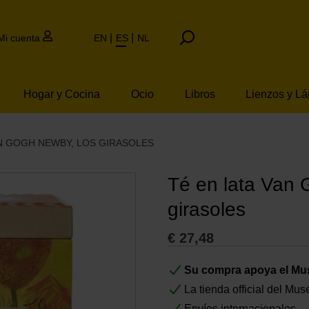
Mi cuenta
EN
ES
NL
Hogar y Cocina
Ocio
Libros
Lienzos y L
AN GOGH NEWBY, LOS GIRASOLES
Té en lata Van
girasoles
€
27,48
Su compra apoya el M
La tienda official del M
Envíos internacionales