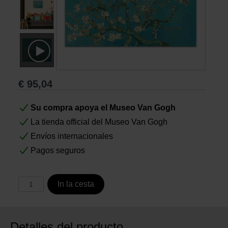
Libros
Lienzos y Láminas
Regalos
€
95,04
Su compra apoya el Museo Van Gogh
La tienda official del Museo Van Gogh
Envíos internacionales
Pagos seguros
In la cesta
Detalles del producto