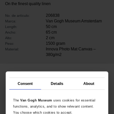
On the finest quality linen
206838
No. de artículo:
Van Gogh Museum Amsterdam
Marca:
50 cm
Length:
65 cm
Ancho:
2 cm
Alto:
1500 gram
Peso:
Innova Photo Mat Canvas –
Material:
380g/m2
Productos relacionados
Consent
Details
About
The
Van Gogh Museum
uses cookies for essential
functions, analytics, and to show relevant content.
You choose which cookies to accept.