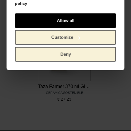
Lemon Poppy Herbal Tea Almond Blossom
Taza Tulip 200 ml Girasoles, Bunzlau Castle x Van Gogh Museum
policy
REFINED HERBAL TEA
CERÁMICA SOSTENIBLE
€
11,88
€
18,14
Allow all
Customize
Deny
Taza Farmer 370 ml Girasoles, Bunzlau Castle x Van Gogh Museum
CERÁMICA SOSTENIBLE
€
27,23