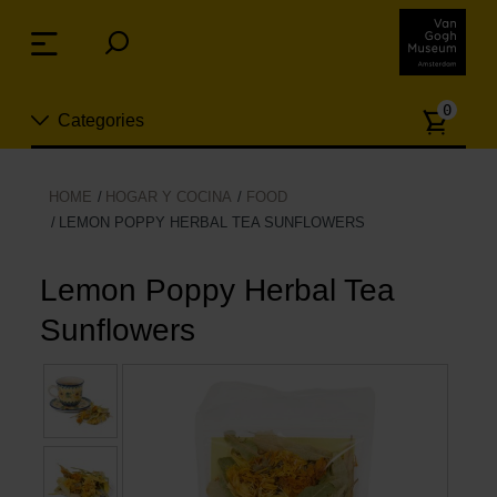
Skip
links
Menu
Jump
to
Numb
the
0
Categories
of
content
article
Jump
to
Nuevo
HOME
HOGAR Y COCINA
FOOD
the
LEMON POPPY HERBAL TEA SUNFLOWERS
ion
navigation
Joyas
Lemon Poppy Herbal Tea
Moda
Sunflowers
Para la casa
Hogar y Cocina
Ocio