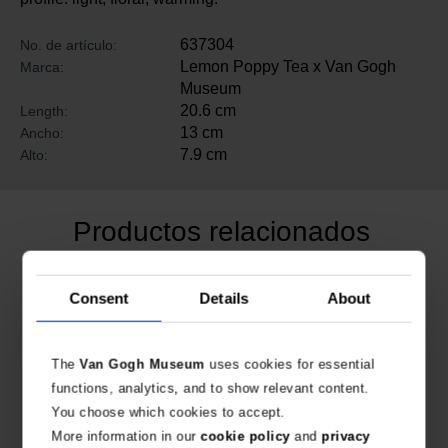
637304
No. de artículo:
Lemon Poppy Tea x Van Gogh
Marca:
Museum
20.6 cm
Length:
13 cm
Ancho:
7.9 cm
Alto:
Productos relacionados
Consent
Details
About
The
Van Gogh Museum
uses cookies for essential
functions, analytics, and to show relevant content.
You choose which cookies to accept.
More information in our
cookie policy
and
privacy