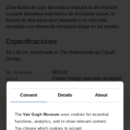
¡Esta funda de cojín decorativa realzará tu decoración!
La parte delantera está hecha de terciopelo suave, la
trasera de tela tejida azul jaspeado y el cojín está
rematado con ribetes de terciopelo beige en los bordes.
Especificaciones
45 x 45 cm. Handmade in The Netherlands by Claudi
Design.
600131
No. de artículo:
Claudi Design specially designed
Marca:
for Van Gogh Museum
Amsterdam
Consent
Details
About
45 cm
Length:
45 cm
Ancho:
Poliéster
Material:
The
Van Gogh Museum
uses cookies for essential
functions, analytics, and to show relevant content.
You choose which cookies to accept.