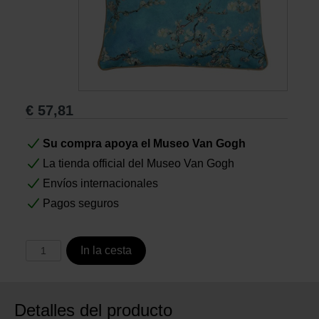
Libros
Lienzos y Láminas
€
57,81
Regalos
Su compra apoya el Museo Van Gogh
La tienda official del Museo Van Gogh
Envíos internacionales
Pagos seguros
In la cesta
Detalles del producto