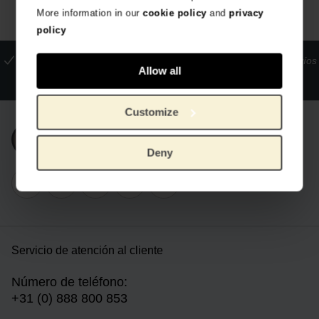
More information in our
cookie policy
and
privacy
policy
La tienda oficial del Museo Van Gogh
Pagos seguros
Envíos
Allow all
internacionales
Customize
Únete a nuestra newsletter
Deny
Servicio de atención al cliente
Número de teléfono:
+31 (0) 888 800 853