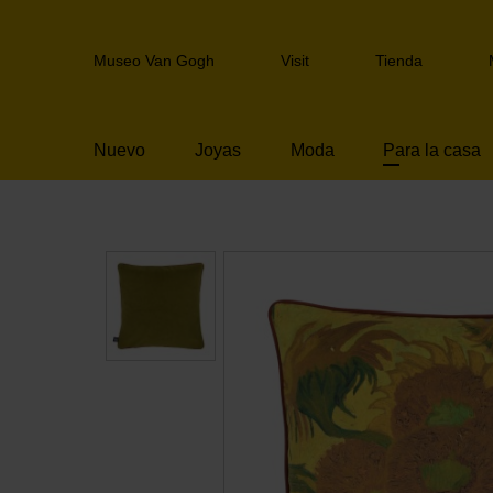
Skip
links
Header
Jump
Museo Van Gogh
Visit
Tienda
navigation
to
the
content
Nuevo
Joyas
Moda
Para la casa
Jump
to
the
navigation