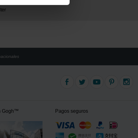
ter
nacionales
n Gogh™
Pagos seguros