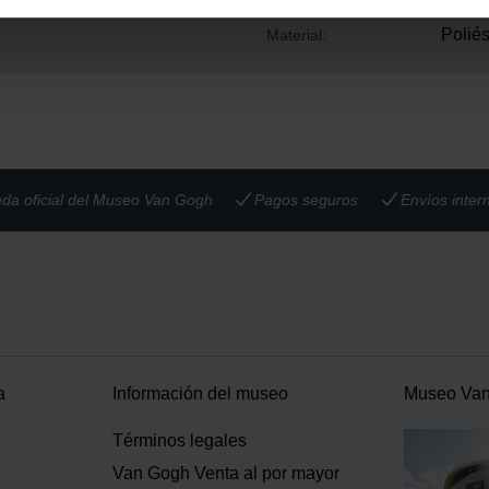
45 cm
Ancho:
Poliés
Material:
nda oficial del Museo Van Gogh
Pagos seguros
Envíos inter
a
Información del museo
Museo Va
Términos legales
Van Gogh Venta al por mayor