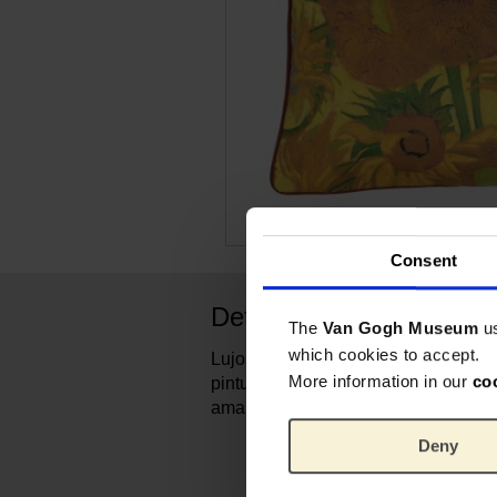
Consent
Detalles del producto
The
Van Gogh Museum
u
which cookies to accept.
Lujosa y suave funda de cojín estam
More information in our
co
pintura los girasoles, de Vincent va
amarillos crean un ambiente alegre y
Deny