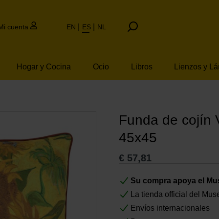
Mi cuenta
EN
ES
NL
Hogar y Cocina
Ocio
Libros
Lienzos y L
Funda de cojín 
45x45
€
57,81
Su compra apoya el M
La tienda official del M
Envíos internacionales