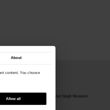
About
vant content. You choose
e Netherlands by Claudi Design.
23
i Design specially designed for Van Gogh Museum
Allow all
erdam