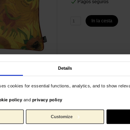
Pagos seguros
In la cesta
Details
Especificaciones
ses cookies for essential functions, analytics, and to show rele
pada con detalle de la
45 x 45 cm. Handmade in Th
okie policy
and
privacy policy
n Gogh. Los cálidos tonos
 colorido en la casa.
6002
No. de artículo:
Claud
Marca:
Customize
Amst
45 cm
Length: