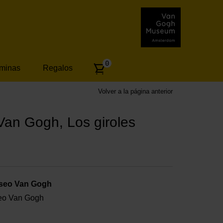
Number
0
áminas
Regalos
of
articles:
Volver a la página anterior
Van Gogh, Los giroles
useo Van Gogh
useo Van Gogh