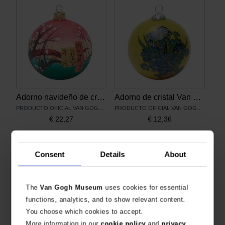
Adorno navideño de cristal Van Gogh, Ciruelo
Adorno de cristal Van Gogh, Lirios
PRODUCTO OFICIAL VAN GOGH MUSEUM
PRODUCTO OFICIAL VAN GOGH MUSEUM
€
22,27
€
12,36
Consent
Details
About
The
Van Gogh Museum
uses cookies for essential
functions, analytics, and to show relevant content.
You choose which cookies to accept.
More information in our
cookie policy
and
privacy