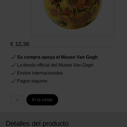
Libros
Lienzos y Láminas
€
12,36
Regalos
Su compra apoya el Museo Van Gogh
La tienda official del Museo Van Gogh
Envíos internacionales
Pagos seguros
In la cesta
Detalles del producto