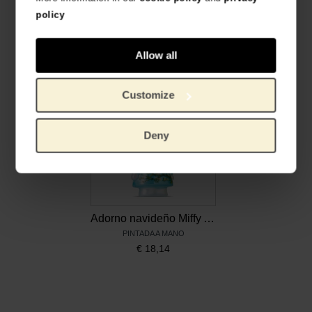
policy
Adorno de cristal Van Gogh, Almendro en flor
Adorno navideño Miffy Girasoles, Vondels x Van Gogh Museum
PRODUCTO OFICIAL VAN GOGH MUSEUM
PINTADA A MANO
€
12,36
€
18,14
Allow all
Customize
Deny
Adorno navideño Miffy Almendro en flor, Vondels x Van Gogh Museum
PINTADA A MANO
€
18,14