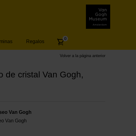
Number
0
áminas
Regalos
of
articles:
Volver a la página anterior
 de cristal Van Gogh,
useo Van Gogh
useo Van Gogh