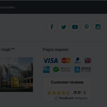
nacionales
n Gogh™
Pagos seguros