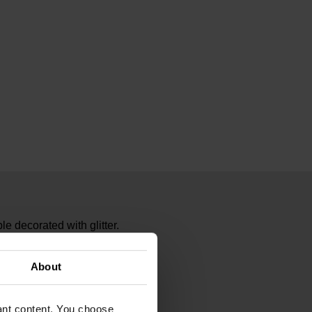
e decorated with glitter.
1
About
ogh Museum Amsterdam
vant content. You choose