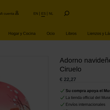
Mi cuenta
EN
ES
NL
Hogar y Cocina
Ocio
Libros
Lienzos y L
Adorno navideño
Ciruelo
€
22,27
Su compra apoya el M
La tienda official del M
Envíos internacionales