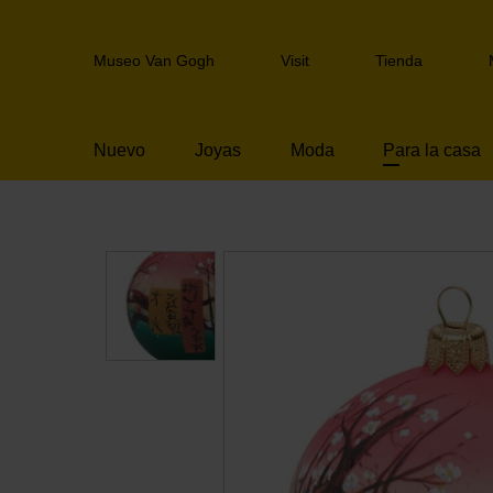
Skip
links
Header
Jump
Museo Van Gogh
Visit
Tienda
navigation
to
the
content
Nuevo
Joyas
Moda
Para la casa
Jump
to
the
navigation