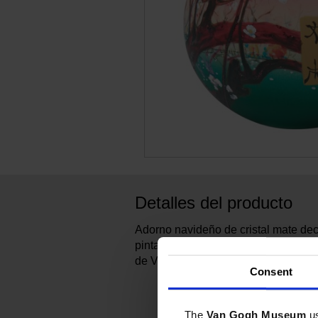
Detalles del producto
Adorno navideño de cristal mate dec
pintada a mano inspirada en Ciruelo 
de Van Gogh.
Consent
The
Van Gogh Museum
u