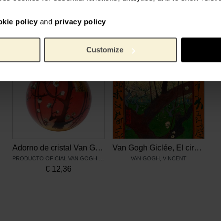
okie policy
and
privacy policy
Productos relacionados
Customize
Adorno de cristal Van Gogh, Ciruelo
Van Gogh Giclée, El ciruelo en flor (según Hiroshige)
PRODUCTO OFICIAL VAN GOGH MUSEUM
VAN GOGH, VINCENT
€
12,36