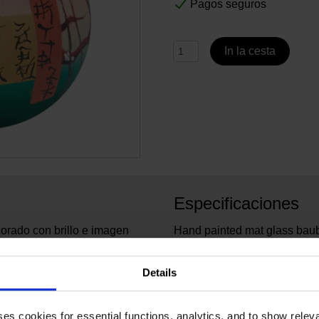
Pagos seguros
In la cesta
Especificaciones
orado con brillo e imagen
Hand painted mat glass baubl
en flor (según Hiroshige),
69151
No. de artículo:
Details
Van G
Marca:
8 cm
Diameter:
cristal
Material:
ses cookies for essential functions, analytics, and to show rele