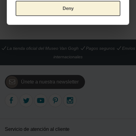
PRODUCTO OFICIAL VAN GOGH MUSEUM
PRODUCTO OFICIAL VAN GOGH MUSEUM
€
263,64
€
1.033,06
Deny
La tienda oficial del Museo Van Gogh
Pagos seguros
Envíos
internacionales
Únete a nuestra newsletter
Servicio de atención al cliente