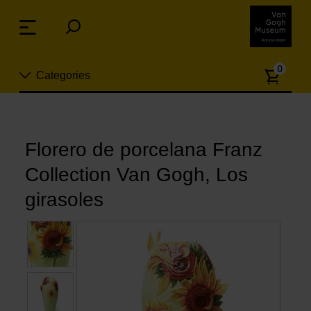
Skip
links
Menu
Jump
to
Numb
the
0
Categories
of
content
article
Jump
to
Nuevo
the
ion
navigation
Florero de porcelana Franz
Joyas
Collection Van Gogh, Los
Moda
girasoles
Para la casa
Hogar y Cocina
Ocio