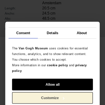
Amsterdam
20.5 cm
Length:
24.5 cm
Ancho:
48.5 cm
Alto:
1500 gram
Peso:
porcelana
Material:
Consent
Details
About
Productos relacionados
The
Van Gogh Museum
uses cookies for essential
functions, analytics, and to show relevant content.
You choose which cookies to accept.
More information in our
cookie policy
and
privacy
policy
Allow all
Customize
Tetera de porcelana Franz Collection Van Gogh, Los girasoles
Florero de porcelana Franz Collection Van Gogh, Almendro en flor