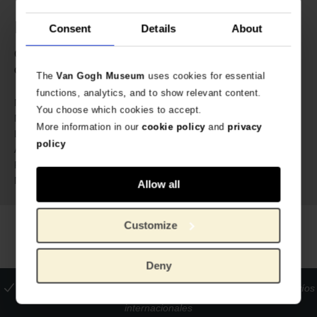
Especificaciones
Consent
Details
About
Color verde liso en la parte trasera. Medidas: 40 x 40
cm.
The
Van Gogh Museum
uses cookies for essential
functions, analytics, and to show relevant content.
635560
No. de artículo:
You choose which cookies to accept.
Van Gogh Museum
Marca:
More information in our
cookie policy
and
privacy
40 cm
Length:
policy
40 cm
Ancho:
85 gram
Peso:
100% algodón reciclado
Material:
Allow all
Customize
Deny
La tienda oficial del Museo Van Gogh
Pagos seguros
Envíos
internacionales