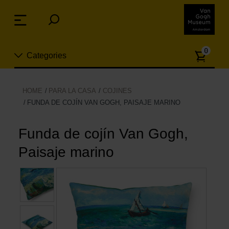
Skip
links
Menu
Jump
to
Numb
the
0
Categories
of
content
article
Jump
to
Nuevo
Funda de cojín Van Gogh, Pais
HOME
PARA LA CASA
COJINES
the
FUNDA DE COJÍN VAN GOGH, PAISAJE MARINO
ion
navigation
Joyas
Funda de cojín Van Gogh,
Moda
Paisaje marino
Para la casa
Hogar y Cocina
Ocio