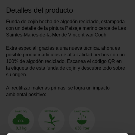
Detalles del producto
Funda de cojín hecha de algodón reciclado, estampada
con un detalle de la pintura Paisaje marino cerca de Les
Saintes-Maries-de-la-Mer de Vincent van Gogh.
Extra especial: gracias a una nueva técnica, ahora es
posible producir artículos de alta calidad hechos con un
100% de algodón reciclado. Escanea el código QR en
la etiqueta de esta funda de cojín y descubre todo sobre
su origen.
Al reutilizar materias primas, se logra un impacto
ambiental positivo: