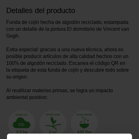
Detalles del producto
Funda de cojín hecha de algodón reciclado, estampada
con un detalle de la pintura El dormitorio de Vincent van
Gogh.
Extra especial: gracias a una nueva técnica, ahora es
posible producir artículos de alta calidad hechos con un
100% de algodón reciclado. Escanea el código QR en
la etiqueta de esta funda de cojín y descubre todo sobre
su origen.
Al reutilizar materias primas, se logra un impacto
ambiental positivo: