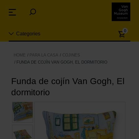
Skip
links
Menu
Jump
to
Numb
the
0
Categories
of
content
article
Jump
to
Nuevo
Funda de cojín Van Gogh, El do
HOME
PARA LA CASA
COJINES
the
FUNDA DE COJÍN VAN GOGH, EL DORMITORIO
ion
navigation
Joyas
Funda de cojín Van Gogh, El
Moda
dormitorio
Para la casa
Hogar y Cocina
Ocio