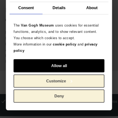
Consent
Details
About
Especificaciones
Color amarillo en la parte trasera. Medidas: 40 x 40 cm.
The
Van Gogh Museum
uses cookies for essential
functions, analytics, and to show relevant content.
635539
No. de artículo:
You choose which cookies to accept.
Van Gogh Museum
Marca:
40 cm
Length:
More information in our
cookie policy
and
privacy
40 cm
Ancho:
policy
85 gram
Peso:
100% algodón reciclado
Material:
Allow all
Customize
Deny
La tienda oficial del Museo Van Gogh
Pagos seguros
Envíos
internacionales