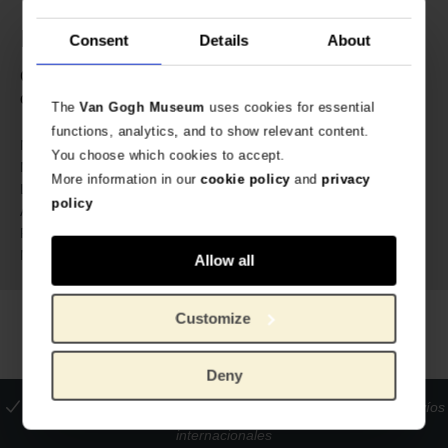
Especificaciones
Consent
Details
About
Color amarillo claro en la parte trasera. Medidas: 40 x 40
cm.
The
Van Gogh Museum
uses cookies for essential
functions, analytics, and to show relevant content.
635577
No. de artículo:
You choose which cookies to accept.
Van Gogh Museum
Marca:
More information in our
cookie policy
and
privacy
40 cm
Length:
policy
40 cm
Ancho:
85 gram
Peso:
100% algodón reciclado
Material:
Allow all
Customize
Deny
La tienda oficial del Museo Van Gogh
Pagos seguros
Envíos
internacionales