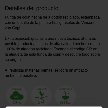
Detalles del producto
Funda de cojín hecha de algodón reciclado, estampada
con un detalle de la pintura Los girasoles de Vincent
van Gogh.
Extra especial: gracias a una nueva técnica, ahora es
posible producir artículos de alta calidad hechos con un
100% de algodón reciclado. Escanea el código QR en
la etiqueta de esta funda de cojín y descubre todo sobre
su origen.
Al reutilizar materias primas, se logra un impacto
ambiental positivo: