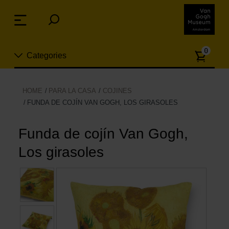
Skip
links
Menu
Jump
to
Numb
the
0
Categories
of
content
article
Jump
to
Nuevo
Funda de cojín Van Gogh, Los 
HOME
PARA LA CASA
COJINES
the
FUNDA DE COJÍN VAN GOGH, LOS GIRASOLES
ion
navigation
Joyas
Funda de cojín Van Gogh,
Moda
Los girasoles
Para la casa
Hogar y Cocina
Ocio