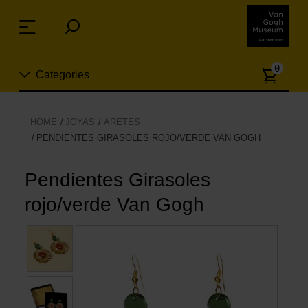
Skip
links
Menu
Jump
to
Numb
the
0
Categories
of
content
article
Jump
to
Nuevo
HOME
JOYAS
ARETES
the
PENDIENTES GIRASOLES ROJO/VERDE VAN GOGH
ion
navigation
Joyas
Pendientes Girasoles
Moda
rojo/verde Van Gogh
Para la casa
Hogar y Cocina
Ocio