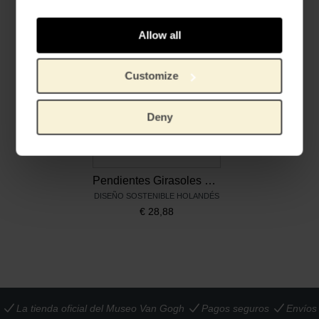
Productos relacionados
Allow all
Customize
Deny
Pendientes Girasoles amarillo/verde Van Gogh
DISEÑO SOSTENIBLE HOLANDÉS
€
28,88
La tienda oficial del Museo Van Gogh
Pagos seguros
Envíos