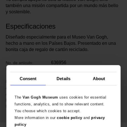
también una misión compartida por un mundo más bello
y sostenible.
Especificaciones
Diseñado especialmente para el Museo Van Gogh,
hecho a mano en los Países Bajos. Presentado en una
bonita caja de regalo de cartón reciclado.
636956
No. de artículo:
All Things We Like x Van Gogh
Marca:
Museum
Consent
Details
About
6.3 cm
Length:
3.1 cm
Ancho:
0.6 cm
Alto:
The
Van Gogh Museum
uses cookies for essential
200 gram
Peso:
functions, analytics, and to show relevant content.
Acrílico reciclado y acero
Material:
You choose which cookies to accept.
inoxidable
More information in our
cookie policy
and
privacy
policy