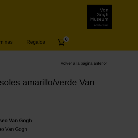
Number
0
áminas
Regalos
of
articles:
Volver a la página anterior
soles amarillo/verde Van
useo Van Gogh
useo Van Gogh