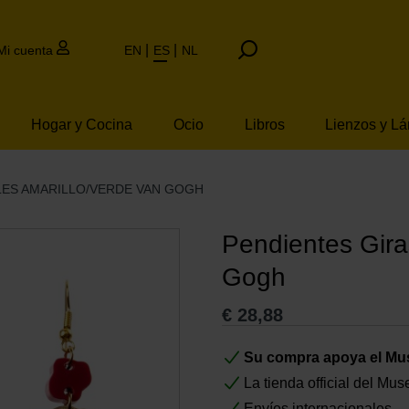
Mi cuenta
EN
ES
NL
Hogar y Cocina
Ocio
Libros
Lienzos y L
LES AMARILLO/VERDE VAN GOGH
Pendientes Gira
Gogh
€
28,88
Su compra apoya el M
La tienda official del M
Envíos internacionales