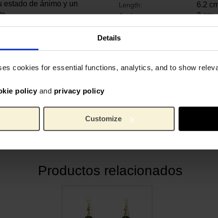
tu estado de ánimo y un
6.2 c
Length:
te.
3 cm
Ancho:
0.3 c
Alto:
oración especial entre el
200 g
Peso:
Details
ke. La fundadora Janneke:
Acríli
Material:
igns no solo son bonitos
ses cookies for essential functions, analytics, and to show rele
La naturaleza es nuestra
os productos se elaboran de
okie policy
and
privacy policy
Van Gogh, sino también una
Customize
 bello y sostenible.
Productos relacionados