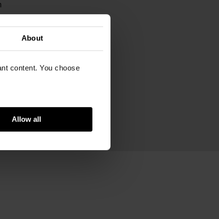
m
m
ram
About
co reciclado y acero inoxidable
vant content. You choose
Allow all