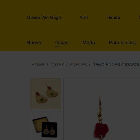
Skip
links
Header
Jump
Museo Van Gogh
Visit
Tienda
navigation
to
the
content
Nuevo
Joyas
Moda
Para la casa
Jump
to
the
navigation
HOME
JOYAS
ARETES
PENDIENTES GIRASO