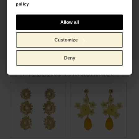
policy
Allow all
Vincent van Gogh,
Los Girasoles,
Customize
1889
Deny
Productos relacionados