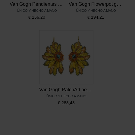
Van Gogh Pendientes 3 girasoles bañados en oro, de Miccy’s
Van Gogh Flowerpot gemstone pendientes Los Girasoles, de Miccy’s
ÚNICO Y HECHO A MANO
ÚNICO Y HECHO A MANO
€
156,20
€
194,21
Van Gogh PatchArt pendientes Los Girasoles, de Miccy’s
ÚNICO Y HECHO A MANO
€
288,43