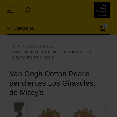
Skip
links
Menu
Jump
to
Numb
the
0
Categories
of
content
article
Jump
to
Nuevo
HOME
JOYAS
ARETES
the
VAN GOGH COTTON PEARLS PENDIENTES LOS
ion
navigation
GIRASOLES, DE MICCY’S
Joyas
Van Gogh Cotton Pearls
Moda
pendientes Los Girasoles,
Para la casa
de Miccy’s
Hogar y Cocina
Ocio