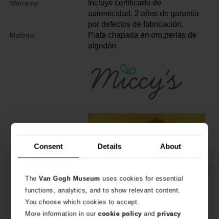
Incluye certificado de
Warranty:
autenticidad. 2 años de garantía
por defectos de fabricación.
Plata chapada en oro,perlas de
Material:
algodón
Consent
Details
About
The
Van Gogh Museum
uses cookies for essential
functions, analytics, and to show relevant content.
You choose which cookies to accept.
More information in our
cookie policy
and
privacy