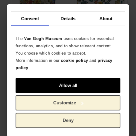
Consent
Details
About
Funda nórdica Ramo de
Mantel individual Van
flores de Vincent de color
Gogh, Flores de Vincent
dorado, Beddinghouse x
EDICIÓN ESPECIAL ANIVERSARIO
Van Gogh Museum
The
Van Gogh Museum
uses cookies for essential
€
2,44
TAMAÑO INDIVIDUAL 140CM
functions, analytics, and to show relevant content.
Original price was:
, Current price is:
€
57,83
€
82,60
You choose which cookies to accept.
More information in our
cookie policy
and
privacy
policy
Allow all
Customize
Lata con bombones Van
Adorno de cristal Van
Deny
Gogh, Flores de Vincent
Gogh, Flores de Vincent
EDICIÓN ESPECIAL ANIVERSARIO
EDICIÓN ESPECIAL ANIVERSARIO