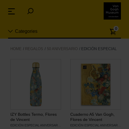
Skip
links
Menu
Jump
to
Numb
the
0
Categories
of
content
article
Jump
to
Nuevo
HOME
REGALOS
50 ANIVERSARIO
EDICIÓN ESPECIAL
the
ion
navigation
Joyas
Moda
Para la casa
Hogar y Cocina
IZY Bottles Termo, Flores
Cuaderno A5 Van Gogh,
de Vincent
Flores de Vincent
EDICIÓN ESPECIAL ANIVERSARIO
EDICIÓN ESPECIAL ANIVERSARIO
Ocio