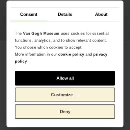
Consent
Details
About
The
Van Gogh Museum
uses cookies for essential
functions, analytics, and to show relevant content.
You choose which cookies to accept.
Productos relacionados
More information in our
cookie policy
and
privacy
policy
Allow all
Customize
Deny
Muñeca Vincent Kokeshi Girasoles – Lucie Kaas
Miffy Van Gogh, Los girasoles
EXCLUSIVO DEL MUSEO VAN GOGH
PRODUCTO OFICIAL VAN GOGH MUSEUM