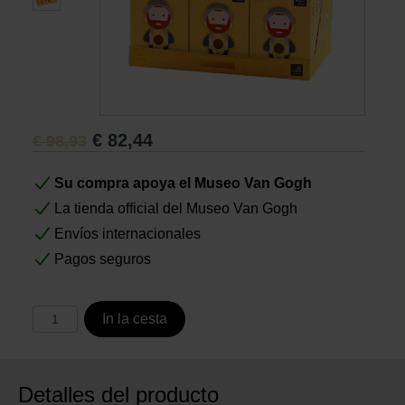
Libros
Lienzos y Láminas
€
82,44
€
98,93
Regalos
Su compra apoya el Museo Van Gogh
La tienda official del Museo Van Gogh
Envíos internacionales
Pagos seguros
In la cesta
Detalles del producto