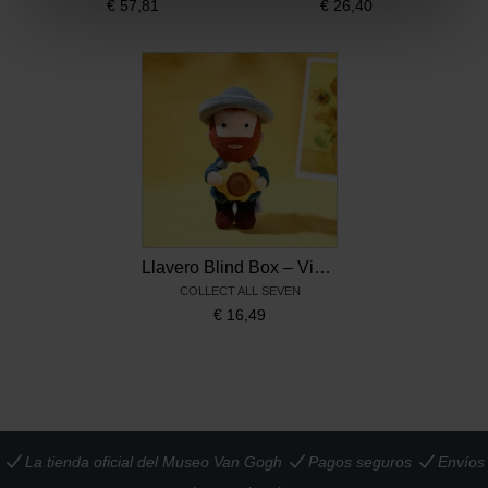
€
57,81
€
26,40
Llavero Blind Box – Vincent van Gogh
COLLECT ALL SEVEN
€
16,49
La tienda oficial del Museo Van Gogh
Pagos seguros
Envíos