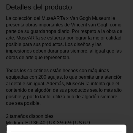
Detalles del producto
La colección del MuseARTa x Van Gogh Museum le
presenta obras importantes de Vincent van Gogh como
parte de su guardarropa diario. Por respeto a la obra de
arte, MuseARTa se esfuerza por lograr la mejor calidad
posible para sus productos. Los diseños y las
impresiones deben durar para siempre, al igual que las
obras de arte que representan.
Todos los calcetines están hechos con máquinas
equipadas con 200 agujas, lo que permite una atención
al detalle sin igual. Además, MuseARTa intenta que el
contenido de algodón de sus productos sea lo más alto
posible y, por lo tanto, utiliza hilo de algodón siempre
que sea posible.
2 tamaños disponibles:
Medium: EU 36-40 | UK 3½-6½ | US 6-9
Large: EU 40-46 | UK 6½-11 | US 9-13½