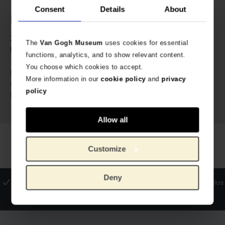
Consent
Details
About
Especificaciones
2 tamaños disponibles: añade al carrito para seleccionar
The
Van Gogh Museum
uses cookies for essential
tu talla.
functions, analytics, and to show relevant content.
You choose which cookies to accept.
VG_609400
No. de artículo:
More information in our
cookie policy
and
privacy
MuseARTa x Van Gogh Museum
Marca:
policy
83% algodón, 15% poliamida, 2%
Material:
elastano
Allow all
Customize
Deny
La tienda oficial del Museo Van Gogh
Pagos seguros
Envíos
internacionales