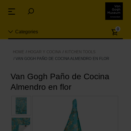
Skip
links
Menu
Jump
to
Numb
the
0
Categories
of
content
article
Jump
to
Nuevo
HOME
HOGAR Y COCINA
KITCHEN TOOLS
the
VAN GOGH PAÑO DE COCINA ALMENDRO EN FLOR
ion
navigation
Joyas
Van Gogh Paño de Cocina
Moda
Almendro en flor
Para la casa
Hogar y Cocina
Ocio