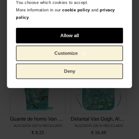
You choose which cookies to accept.
More information in our
cookie policy
and
privacy
policy
Taza Farmer 370 ml Girasoles, Bunzlau Castle x Van Gogh Museum
Taza Tulip 200 ml Girasoles, Bunzlau Castle x Van Gogh Museum
Allow all
CERÁMICA SOSTENIBLE
CERÁMICA SOSTENIBLE
€
27,23
€
18,14
Customize
Deny
Guante de horno Van Gogh Almendro en flor
Delantal Van Gogh, Almendro en flor
ALGODÓN 100 % RECICLADO
ALGODÓN 100 % RECICLADO
€
8,22
€
16,49