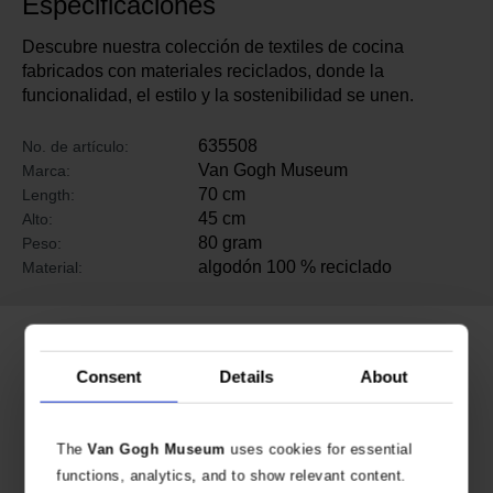
Especificaciones
Descubre nuestra colección de textiles de cocina
fabricados con materiales reciclados, donde la
funcionalidad, el estilo y la sostenibilidad se unen.
635508
No. de artículo:
Van Gogh Museum
Marca:
70 cm
Length:
45 cm
Alto:
80 gram
Peso:
algodón 100 % reciclado
Material:
Productos relacionados
Consent
Details
About
The
Van Gogh Museum
uses cookies for essential
functions, analytics, and to show relevant content.