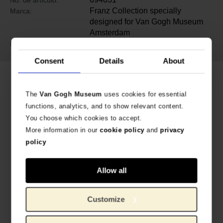
No. de artículo:
Franz Collection specially
Marca:
designed for Van Gogh Museum
Amsterdam
porcelana
Material:
Consent
Details
About
Productos relacionados
The
Van Gogh Museum
uses cookies for essential
functions, analytics, and to show relevant content.
You choose which cookies to accept.
More information in our
cookie policy
and
privacy
policy
Allow all
Taza y plato Franz Collection Van Gogh, Lirios
Florero de porcelana Franz Collection Van Gogh, Los girasoles
Customize
PRODUCTO OFICIAL VAN GOGH MUSEUM
PRODUCTO OFICIAL VAN GOGH MUSEUM
€
227,27
€
764,46