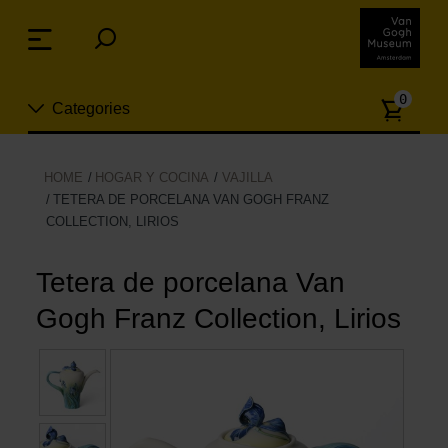
Skip
links
Menu
Jump
to
Numb
the
0
Categories
of
content
article
Jump
to
Nuevo
HOME
HOGAR Y COCINA
VAJILLA
the
TETERA DE PORCELANA VAN GOGH FRANZ
ion
navigation
COLLECTION, LIRIOS
Joyas
Tetera de porcelana Van
Moda
Gogh Franz Collection, Lirios
Para la casa
Hogar y Cocina
Ocio