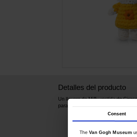
Detalles del producto
Un llavero de Miffy vestida de Gira
para el Museo Van Gogh por Just Du
Consent
The
Van Gogh Museum
u