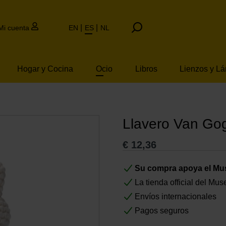
Mi cuenta
EN
ES
NL
Hogar y Cocina
Ocio
Libros
Lienzos y L
Llavero Van Gog
€
12,36
Su compra apoya el M
La tienda official del M
Envíos internacionales
Pagos seguros