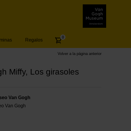
Number
0
áminas
Regalos
of
articles:
Volver a la página anterior
h Miffy, Los girasoles
useo Van Gogh
useo Van Gogh