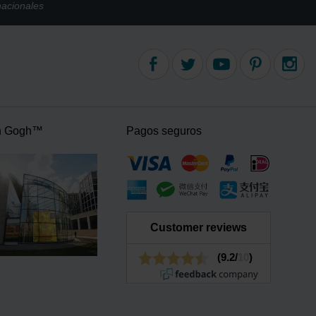
nacionales
n Gogh™
Pagos seguros