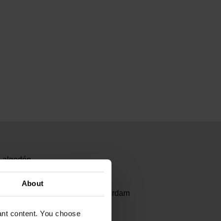
 algodón.
50
About
Dutch | Van Gogh Museum Amsterdam
ón
vant content. You choose