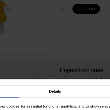
In la cesta
Especificaciones
soles. Hecho especialmente
Tejido a mano con hilo 100%
tch.
6075
No. de artículo:
Details
Just 
Marca:
algod
Material:
ses cookies for essential functions, analytics, and to show rele