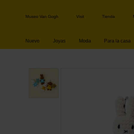
Skip
links
Header
Jump
Museo Van Gogh
Visit
Tienda
navigation
to
the
content
Nuevo
Joyas
Moda
Para la casa
Jump
to
the
navigation